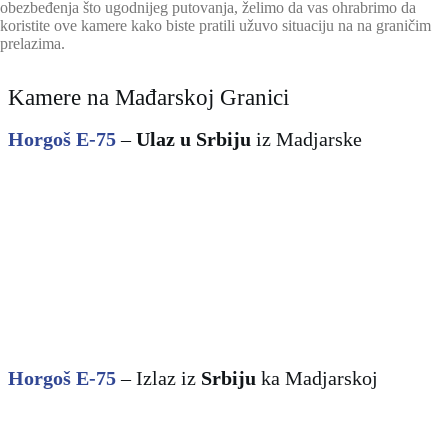
obezbeđenja što ugodnijeg putovanja, želimo da vas ohrabrimo da
koristite ove kamere kako biste pratili užuvo situaciju na na graničim
prelazima.
Kamere na Mađarskoj Granici
Horgoš E-75
–
Ulaz u Srbiju
iz Madjarske
Horgoš E-75
– Izlaz iz
Srbiju
ka Madjarsk
oj