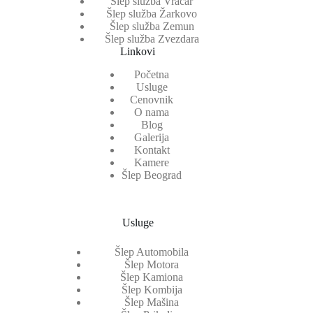
Šlep služba Vračar
Šlep služba Žarkovo
Šlep služba Zemun
Šlep služba Zvezdara
Linkovi
Početna
Usluge
Cenovnik
O nama
Blog
Galerija
Kontakt
Kamere
Šlep Beograd
Usluge
Šlep Automobila
Šlep Motora
Šlep Kamiona
Šlep Kombija
Šlep Mašina