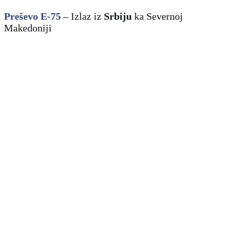
Preševo E-75
– Izlaz iz
Srbiju
ka
Severnoj
Makedoniji