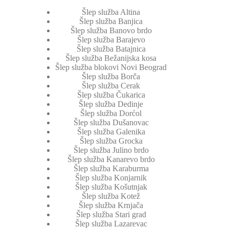
Šlep služba Altina
Šlep služba Banjica
Šlep služba Banovo brdo
Šlep služba Barajevo
Šlep služba Batajnica
Šlep služba Bežanijska kosa
Šlep služba blokovi Novi Beograd
Šlep služba Borča
Šlep služba Cerak
Šlep služba Čukarica
Šlep služba Dedinje
Šlep služba Dorćol
Šlep služba Dušanovac
Šlep služba Galenika
Šlep služba Grocka
Šlep služba Julino brdo
Šlep služba Kanarevo brdo
Šlep služba Karaburma
Šlep služba Konjarnik
Šlep služba Košutnjak
Šlep služba Kotež
Šlep služba Krnjača
Šlep služba Stari grad
Šlep služba Lazarevac