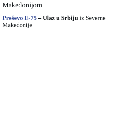
Makedonijom
Preševo E-75
–
Ulaz u Srbiju
iz
Severne
Makedonije