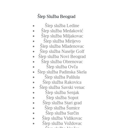
Šlep Služba Beograd
Šlep služba Ledine
Šlep služba Medaković
Šlep služba Miljakovac
Šlep služba Mirijevo
Šlep služba Mladenovac
Šlep služba Naselje Golf
Šlep služba Novi Beograd
Šlep služba Obrenovac
Šlep služba Ovča
Šlep služba Padinska Skela
Šlep služba Palilula
Šlep služba Rakovica
Šlep služba Savski venac
Šlep služba Senjak
Šlep služba Sopot
Šlep služba Stari grad
Šlep služba Šumice
Šlep služba Surčin
Šlep služba Vidikovac
Šlep služba Voždovac