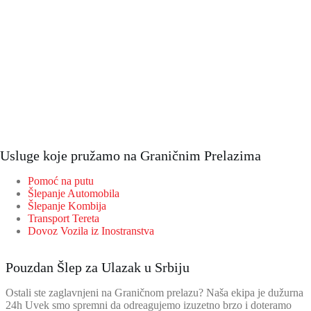
Usluge koje pružamo na Graničnim Prelazima
Pomoć na putu
Šlepanje Automobila
Šlepanje Kombija
Transport Tereta
Dovoz Vozila iz Inostranstva
Pouzdan Šlep za Ulazak u Srbiju
Ostali ste zaglavnjeni na Graničnom prelazu? Naša ekipa je dužurna
24h Uvek smo spremni da odreagujemo izuzetno brzo i doteramo