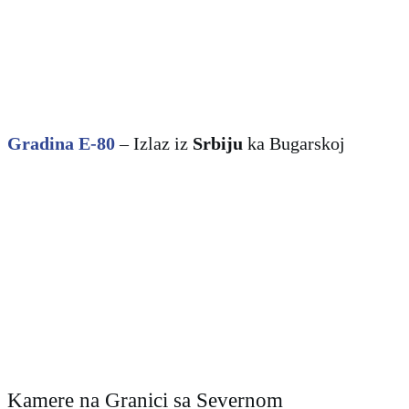
Gradina E-80
– Izlaz iz
Srbiju
ka
Bugarskoj
Kamere na Granici sa Severnom