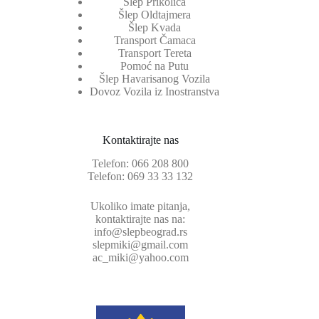
Šlep Prikolica
Šlep Oldtajmera
Šlep Kvada
Transport Čamaca
Transport Tereta
Pomoć na Putu
Šlep Havarisanog Vozila
Dovoz Vozila iz Inostranstva
Kontaktirajte nas
Telefon:
066 208 800
Telefon:
069 33 33 132
Ukoliko imate pitanja,
kontaktirajte nas na:
info@slepbeograd.rs
slepmiki@gmail.com
ac_miki@yahoo.com