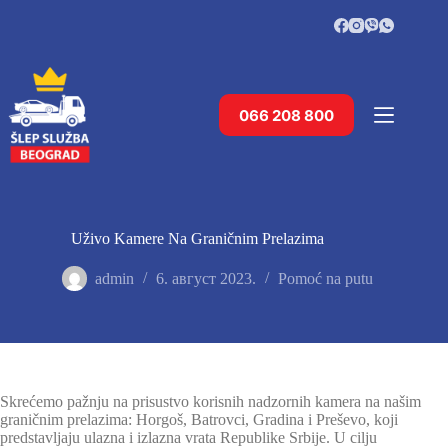
Skip
to
content
066 208 800
Uživo Kamere Na Graničnim Prelazima
admin
6. август 2023.
Pomoć na putu
Skrećemo pažnju na prisustvo korisnih nadzornih kamera na našim
graničnim prelazima: Horgoš, Batrovci, Gradina i Preševo, koji
predstavljaju ulazna i izlazna vrata Republike Srbije. U cilju