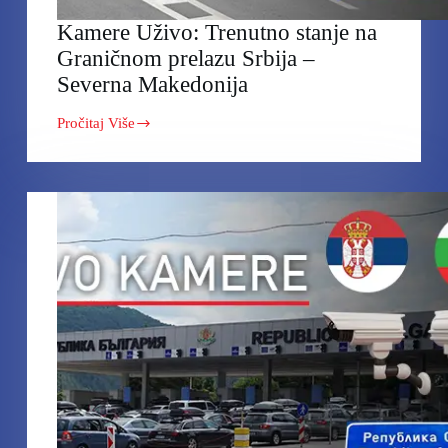
Kamere Uživo: Trenutno stanje na
Graničnom prelazu Srbija –
Severna Makedonija
Pročitaj Više
Kamere
Uživo:
Trenutno
stanje
na
Graničnom
prelazu
Srbija
–
Severna
Makedonija