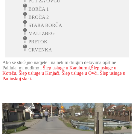
PUT ZA OVČU
BORČA 1
BROČA 2
STARA BORČA
MALI ZBEG
PRETOK
CRVENKA
Ako se slučajno nadjete i na nekim drugim delovima opštine
Palilula, mi nudimo i
Šlep usluge u Karaburmi
,
Šlep usluge u
Kotežu
,
Šlep usluge u Krnjaći
,
Šlep usluge u Ovči
,
Šlep usluge u
Padinskoj skeli.