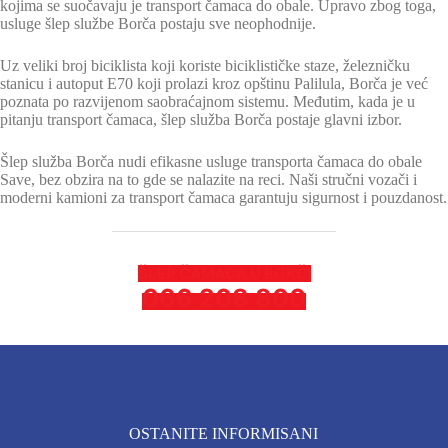
kojima se suočavaju je transport čamaca do obale. Upravo zbog toga,
usluge šlep službe Borča postaju sve neophodnije.
Uz veliki broj biciklista koji koriste biciklističke staze, železničku
stanicu i autoput E70 koji prolazi kroz opštinu Palilula, Borča je već
poznata po razvijenom saobraćajnom sistemu. Međutim, kada je u
pitanju transport čamaca, šlep služba Borča postaje glavni izbor.
Šlep služba Borča nudi efikasne usluge transporta čamaca do obale
Save, bez obzira na to gde se nalazite na reci. Naši stručni vozači i
moderni kamioni za transport čamaca garantuju sigurnost i pouzdanost.
ŠLEP ČAMACA U BORČI
066 208 800
OSTANITE INFORMISANI