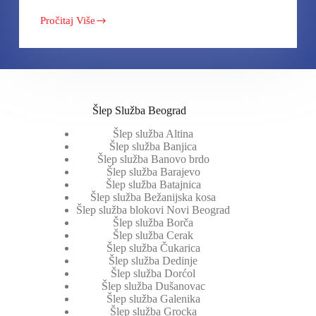
Pročitaj Više
Kamere
Uživo:
Trenutno
stanje
na
Graničnom
prelazu
Srbija-
Šlep Služba Beograd
Hrvatska
Šlep služba Altina
Šlep služba Banjica
Šlep služba Banovo brdo
Šlep služba Barajevo
Šlep služba Batajnica
Šlep služba Bežanijska kosa
Šlep služba blokovi Novi Beograd
Šlep služba Borča
Šlep služba Cerak
Šlep služba Čukarica
Šlep služba Dedinje
Šlep služba Dorćol
Šlep služba Dušanovac
Šlep služba Galenika
Šlep služba Grocka