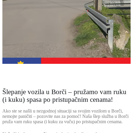
Šlepanje vozila u Borči – pružamo vam ruku
(i kuku) spasa po pristupačnim cenama!
Ako ste se našli u nezgodnoj situaciji sa svojim vozilom u Borči,
nemojte paničiti – pozovite nas za pomoć! Naša šlep služba u Borči
pruža vam ruku spasa (i kuku za vuču) po pristupačnim cenama.