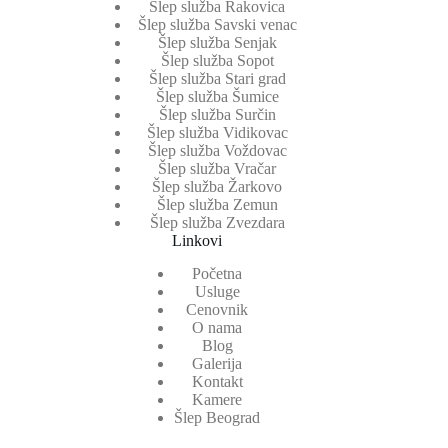
Šlep služba Rakovica
Šlep služba Savski venac
Šlep služba Senjak
Šlep služba Sopot
Šlep služba Stari grad
Šlep služba Šumice
Šlep služba Surčin
Šlep služba Vidikovac
Šlep služba Voždovac
Šlep služba Vračar
Šlep služba Žarkovo
Šlep služba Zemun
Šlep služba Zvezdara
Linkovi
Početna
Usluge
Cenovnik
O nama
Blog
Galerija
Kontakt
Kamere
Šlep Beograd