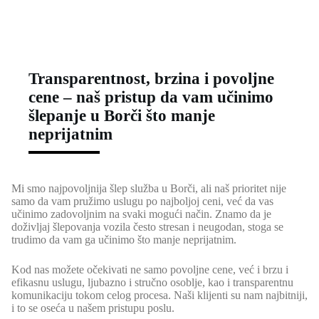
Transparentnost, brzina i povoljne
cene – naš pristup da vam učinimo
šlepanje u Borči što manje
neprijatnim
Mi smo najpovoljnija šlep služba u Borči, ali naš prioritet nije
samo da vam pružimo uslugu po najboljoj ceni, već da vas
učinimo zadovoljnim na svaki mogući način. Znamo da je
doživljaj šlepovanja vozila često stresan i neugodan, stoga se
trudimo da vam ga učinimo što manje neprijatnim.
Kod nas možete očekivati ne samo povoljne cene, već i brzu i
efikasnu uslugu, ljubazno i stručno osoblje, kao i transparentnu
komunikaciju tokom celog procesa. Naši klijenti su nam najbitniji,
i to se oseća u našem pristupu poslu.