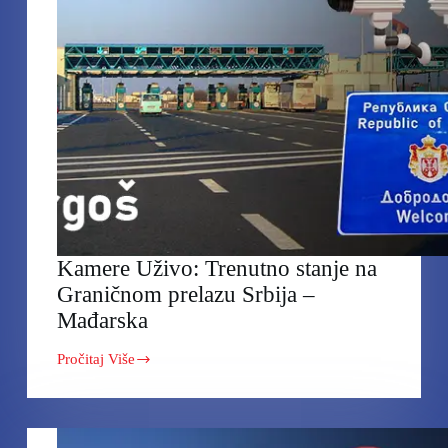
Kamere Uživo: Trenutno stanje na
Graničnom prelazu Srbija –
Mađarska
Pročitaj Više
Kamere
Uživo:
Trenutno
stanje
na