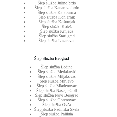
Šlep služba Julino brdo
Šlep služba Kanarevo brdo
Šlep služba Karaburma
Šlep služba Konjarnik
Šlep služba Košutnjak
Šlep služba Kotež
Šlep služba Krnjača
Šlep služba Stari grad
Šlep služba Lazarevac
Šlep Služba Beograd
Šlep služba Ledine
Šlep služba Medaković
Šlep služba Miljakovac
Šlep služba Mirijevo
Šlep služba Mladenovac
Šlep služba Naselje Golf
Šlep služba Novi Beograd
Šlep služba Obrenovac
Šlep služba Ovča
Šlep služba Padinska Skela
Šlep služba Palilula