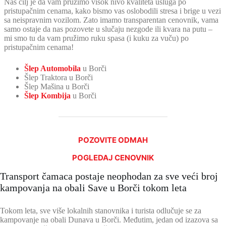
Naš cilj je da vam pružimo visok nivo kvaliteta usluga po
pristupačnim cenama, kako bismo vas oslobodili stresa i brige u vezi
sa neispravnim vozilom. Zato imamo transparentan cenovnik, vama
samo ostaje da nas pozovete u slučaju nezgode ili kvara na putu –
mi smo tu da vam pružimo ruku spasa (i kuku za vuču) po
pristupačnim cenama!
Šlep Automobila
u Borči
Šlep Traktora u Borči
Šlep Mašina u Borči
Šlep Kombija
u Borči
POZOVITE ODMAH
POGLEDAJ CENOVNIK
Transport čamaca postaje neophodan za sve veći broj
kampovanja na obali Save u Borči tokom leta
Tokom leta, sve više lokalnih stanovnika i turista odlučuje se za
kampovanje na obali Dunava u Borči. Međutim, jedan od izazova sa