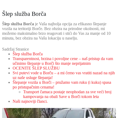
Šlep služba Borča
Šlep služba Borča
je Vaša najbolja opcija za efikasno šlepanje
vozila na teritoriji Borče. Bez obzira na prirodne okolnosti, mi
možemo maksimalno brzo reagovati i stići do Vas za manje od 10
minuta, bez obzira na Vašu lokaciju u naselju.
Sadržaj Stranice
Šlep služba Borča
Transparentnost, brzina i povoljne cene – naš pristup da vam
učinimo šlepanje u Borči što manje neprijatnim
OCENITE ŠLEP SLUŽBU
Svi putevi vode u Borču – a mi ćemo vas vratiti nazad na njih
uz naše usluge šlepanja!
Šlepanje vozila u Borči – pružamo vam ruku (i kuku) spasa
po pristupačnim cenama!
Transport čamaca postaje neophodan za sve veći broj
kampovanja na obali Save u Borči tokom leta
Naši najnoviji članci.