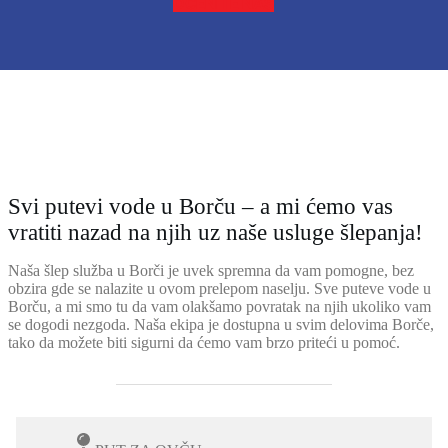
OCENITE NAS
Svi putevi vode u Borču – a mi ćemo vas
vratiti nazad na njih uz naše usluge šlepanja!
Naša šlep služba u Borči je uvek spremna da vam pomogne, bez
obzira gde se nalazite u ovom prelepom naselju. Sve puteve vode u
Borču, a mi smo tu da vam olakšamo povratak na njih ukoliko vam
se dogodi nezgoda. Naša ekipa je dostupna u svim delovima Borče,
tako da možete biti sigurni da ćemo vam brzo priteći u pomoć.