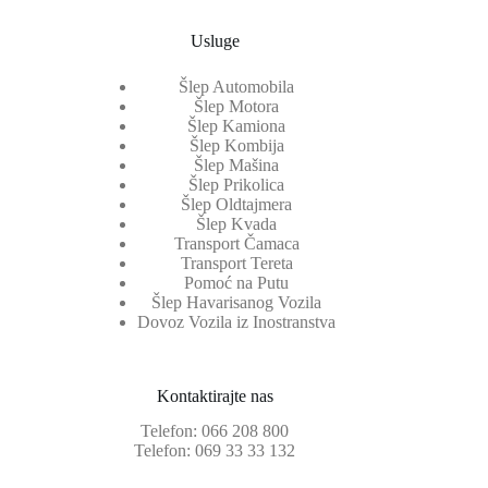
Usluge
Šlep Automobila
Šlep Motora
Šlep Kamiona
Šlep Kombija
Šlep Mašina
Šlep Prikolica
Šlep Oldtajmera
Šlep Kvada
Transport Čamaca
Transport Tereta
Pomoć na Putu
Šlep Havarisanog Vozila
Dovoz Vozila iz Inostranstva
Kontaktirajte nas
Telefon:
066 208 800
Telefon:
069 33 33 132