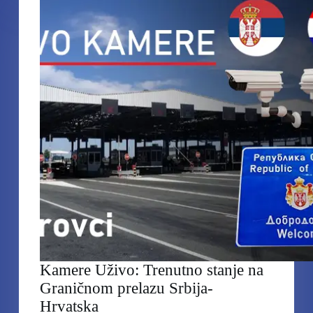
Graničnom
prelazu
Srbija
–
Mađarska
Kamere Uživo: Trenutno stanje na
Graničnom prelazu Srbija-
Hrvatska