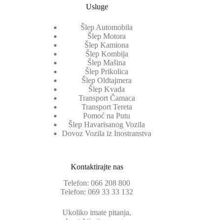
Usluge
Šlep Automobila
Šlep Motora
Šlep Kamiona
Šlep Kombija
Šlep Mašina
Šlep Prikolica
Šlep Oldtajmera
Šlep Kvada
Transport Čamaca
Transport Tereta
Pomoć na Putu
Šlep Havarisanog Vozila
Dovoz Vozila iz Inostranstva
Kontaktirajte nas
Telefon:
066 208 800
Telefon:
069 33 33 132
Ukoliko imate pitanja,