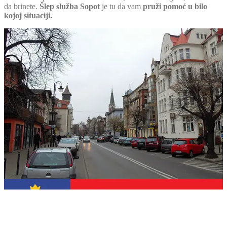
da brinete.
Šlep služba Sopot
je tu da vam
pruži pomoć u bilo
kojoj situaciji.