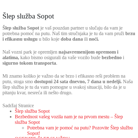
Šlep služba Sopot
Šlep služba Sopot
je vaš pouzdan partner u slučaju da vam je
potrebna pomoć na putu. Naš tim stručnjaka je tu da vam pruži
brzu
i efikasnu uslugu
u bilo koje
doba dana
ili
noći.
Naš vozni park je opremljen
najsavremenijom opremom i
alatima,
kako bismo osigurali da vaše vozilo bude
bezbedno
i
sigurno tokom transporta
.
Mi znamo koliko je važno da se brzo i efikasno reši problem na
putu, stoga smo
dostupni 24 sata dnevno, 7 dana u nedelji.
Naša
šlep služba je tu da vam pomogne u svakoj situaciji, bilo da je u
pitanju kvar, nesreća ili nešto drugo.
Sadržaj Stranice
Šlep služba Sopot
Bezbednost vašeg vozila nam je na prvom mestu – Šlep
služba Sopot
Potrebna vam je pomoć na putu? Pozovite Šlep službu
Sopot!