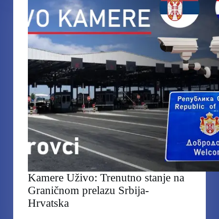
Srbija
–
Mađarska
Kamere Uživo: Trenutno stanje na
Graničnom prelazu Srbija-
Hrvatska