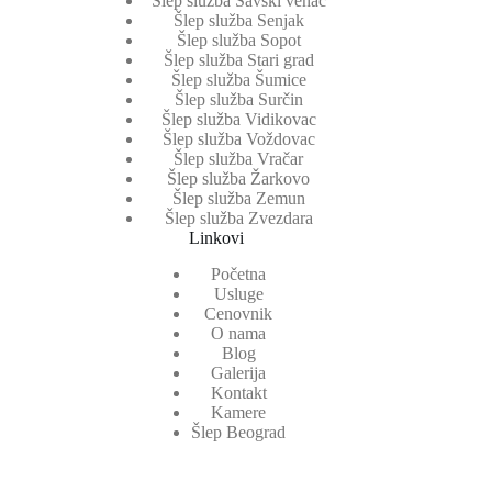
Šlep služba Savski venac
Šlep služba Senjak
Šlep služba Sopot
Šlep služba Stari grad
Šlep služba Šumice
Šlep služba Surčin
Šlep služba Vidikovac
Šlep služba Voždovac
Šlep služba Vračar
Šlep služba Žarkovo
Šlep služba Zemun
Šlep služba Zvezdara
Linkovi
Početna
Usluge
Cenovnik
O nama
Blog
Galerija
Kontakt
Kamere
Šlep Beograd