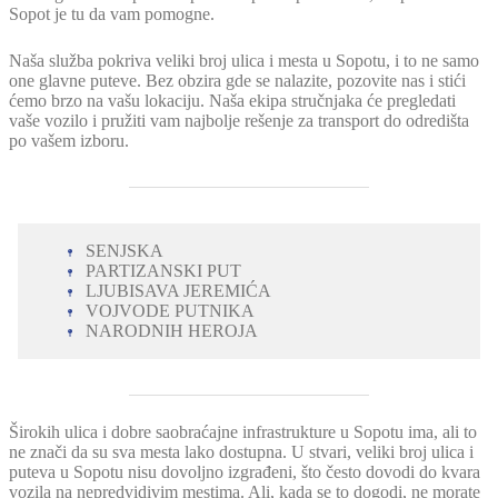
Sopot je tu da vam pomogne.
Naša služba pokriva veliki broj ulica i mesta u Sopotu, i to ne samo
one glavne puteve. Bez obzira gde se nalazite, pozovite nas i stići
ćemo brzo na vašu lokaciju. Naša ekipa stručnjaka će pregledati
vaše vozilo i pružiti vam najbolje rešenje za transport do odredišta
po vašem izboru.
SENJSKA
PARTIZANSKI PUT
LJUBISAVA JEREMIĆA
VOJVODE PUTNIKA
NARODNIH HEROJA
Širokih ulica i dobre saobraćajne infrastrukture u Sopotu ima, ali to
ne znači da su sva mesta lako dostupna. U stvari, veliki broj ulica i
puteva u Sopotu nisu dovoljno izgrađeni, što često dovodi do kvara
vozila na nepredvidivim mestima. Ali, kada se to dogodi, ne morate