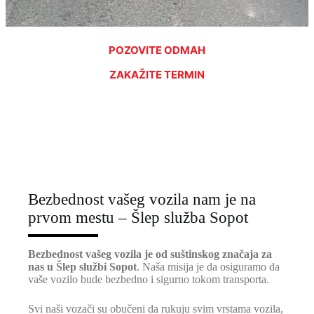
POZOVITE ODMAH
ZAKAŽITE TERMIN
Bezbednost vašeg vozila nam je na
prvom mestu – Šlep služba Sopot
Bezbednost vašeg vozila je od suštinskog značaja za
nas u Šlep službi Sopot
. Naša misija je da osiguramo da
vaše vozilo bude bezbedno i sigurno tokom transporta.
Svi naši vozači su obučeni da rukuju svim vrstama vozila,