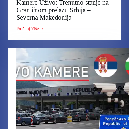
Kamere Uživo: Trenutno stanje na
Graničnom prelazu Srbija –
Severna Makedonija
Pročitaj Više
Kamere
Uživo:
Trenutno
stanje
na
Graničnom
prelazu
Srbija
–
Severna
Makedonija