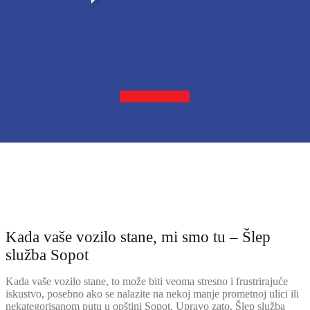
OCENITE NAS
Kada vaše vozilo stane, mi smo tu – Šlep
služba Sopot
Kada vaše vozilo stane, to može biti veoma stresno i frustrirajuće
iskustvo, posebno ako se nalazite na nekoj manje prometnoj ulici ili
nekategorisanom putu u opštini Sopot. Upravo zato, Šlep služba