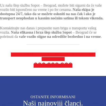
Uz našu šlep službu Sopot – Beograd, možete biti sigurni da će vaše
vozilo biti isporučeno na vreme i po fer cenama.
Naša ekipa je
dostupna 24/7, tako da se možete osloniti na nas čak i ako je
transport neophodan u kasnim noćnim satima ili tokom vikenda.
Kontaktirajte nas danas i prepustite nam brigu o transportu vašeg
vozila.
Naša efikasna i brza šlep služba Sopot
– Beograd će se
pobrinuti da
vaše vozilo stigne na odredište bezbedno i na vreme
.
ORGANIZUJ TRANSPORT VASEG NOVOG VOZILA
POZIVOM NA
066 208 800
OSTANITE INFORMISANI
Naši najnoviji članci.