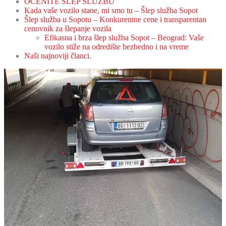
OCENITE ŠLEP SLUŽBU
Kada vaše vozilo stane, mi smo tu – Šlep služba Sopot
Šlep služba u Sopotu – Konkurentne cene i transparentan
cenovnik za šlepanje vozila
Efikasna i brza šlep služba Sopot – Beograd: Vaše
vozilo stiže na odredište bezbedno i na vreme
Naši najnoviji članci.