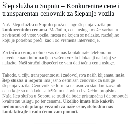
Šlep služba u Sopotu – Konkurentne cene i
transparentan cenovnik za šlepanje vozila
Naša
šlep služba u Sopotu
pruža usluge šlepanja vozila
po
konkurentnim cenama
. Međutim, cena usluga može varirati u
zavisnosti od vrste vozila, mesta na kojem se nalazite, razdaljine
koju je potrebno preći, kao i od vremena intervencije.
Za tačnu cenu,
molimo vas da nas kontaktirate telefonomm
navedete nam informacije o vašem vozilu i lokaciji na kojoj se
nalazite. Naši stručni dispečeri će vam dati tačnu cenu usluge.
Takođe, u cilju transparentnosti i zadovoljstva naših klijenata,
naša
šlep služba u Sopotu
ima jasno definisan cenovnik za usluge
šlepanja vozila. Cenovnik se formira na osnovu standardizovanih
cena koje su u skladu sa tržišnim uslovima i važećim propisima.
Naša šlep služba u Sopotu se trudi da bude pristupačna i da omogući
kvalitetnu uslugu po fer cenama
. Ukoliko imate bilo kakvih
nedoumica ili pitanja vezanih za naše cene, slobodno nas
kontaktirajte i rado ćemo vam pomoći.