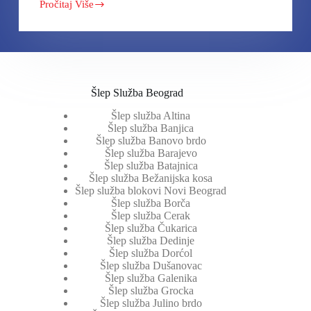
Pročitaj Više
Kamere
Uživo:
Trenutno
stanje
na
Graničnom
prelazu
Srbija-
Šlep Služba Beograd
Hrvatska
Šlep služba Altina
Šlep služba Banjica
Šlep služba Banovo brdo
Šlep služba Barajevo
Šlep služba Batajnica
Šlep služba Bežanijska kosa
Šlep služba blokovi Novi Beograd
Šlep služba Borča
Šlep služba Cerak
Šlep služba Čukarica
Šlep služba Dedinje
Šlep služba Dorćol
Šlep služba Dušanovac
Šlep služba Galenika
Šlep služba Grocka
Šlep služba Julino brdo