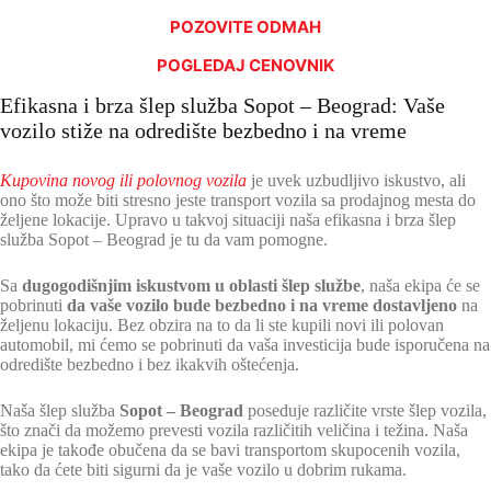
POZOVITE ODMAH
POGLEDAJ CENOVNIK
Efikasna i brza šlep služba Sopot – Beograd: Vaše
vozilo stiže na odredište bezbedno i na vreme
Kupovina novog ili polovnog vozila
je uvek uzbudljivo iskustvo, ali
ono što može biti stresno jeste transport vozila sa prodajnog mesta do
željene lokacije. Upravo u takvoj situaciji naša efikasna i brza šlep
služba Sopot – Beograd je tu da vam pomogne.
Sa
dugogodišnjim iskustvom u oblasti šlep službe
, naša ekipa će se
pobrinuti
da vaše vozilo bude bezbedno i na vreme dostavljeno
na
željenu lokaciju. Bez obzira na to da li ste kupili novi ili polovan
automobil, mi ćemo se pobrinuti da vaša investicija bude isporučena na
odredište bezbedno i bez ikakvih oštećenja.
Naša šlep služba
Sopot – Beograd
poseduje različite vrste šlep vozila,
što znači da možemo prevesti vozila različitih veličina i težina. Naša
ekipa je takođe obučena da se bavi transportom skupocenih vozila,
tako da ćete biti sigurni da je vaše vozilo u dobrim rukama.