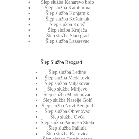
Šlep služba Kanarevo brdo
Šlep služba Karaburma
Šlep služba Konjarnik
Šlep služba Košutnjak
Šlep služba Kotež
Šlep služba Krnjača
Šlep služba Stari grad
Šlep služba Lazarevac
Šlep Služba Beograd
Šlep služba Ledine
Šlep služba Medaković
Šlep služba Miljakovac
Šlep služba Mirijevo
Šlep služba Mladenovac
Šlep služba Naselje Golf
Šlep služba Novi Beograd
Šlep služba Obrenovac
Šlep služba Ovča
Šlep služba Padinska Skela
Šlep služba Palilula
Šlep služba Rakovica