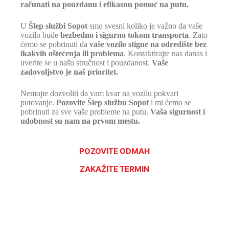
računati na pouzdanu i efikasnu pomoć na putu.
U
Šlep službi Sopot
smo svesni koliko je važno da vaše
vozilo bude
bezbedno i sigurno tokom transporta
. Zato
ćemo se pobrinuti da
vaše vozilo stigne na odredište
bez
ikakvih oštećenja ili problema
. Kontaktirajte nas danas i
uverite se u našu stručnost i pouzdanost.
Vaše
zadovoljstvo je naš prioritet.
Nemojte dozvoliti da vam kvar na vozilu pokvari
putovanje.
Pozovite Šlep službu Sopot
i mi ćemo se
pobrinuti za sve vaše probleme na putu.
Vaša sigurnost i
udobnost su nam na prvom mestu.
POZOVITE ODMAH
ZAKAŽITE TERMIN