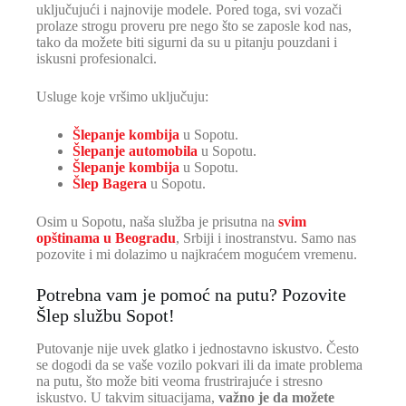
uključujući i najnovije modele. Pored toga, svi vozači
prolaze strogu proveru pre nego što se zaposle kod nas,
tako da možete biti sigurni da su u pitanju pouzdani i
iskusni profesionalci.
Usluge koje vršimo uključuju:
Šlepanje kombija
u Sopotu.
Šlepanje automobila
u Sopotu.
Šlepanje kombija
u Sopotu.
Šlep Bagera
u Sopotu.
Osim u Sopotu, naša služba je prisutna na
svim
opštinama u Beogradu
, Srbiji i inostranstvu. Samo nas
pozovite i mi dolazimo u najkraćem mogućem vremenu.
Potrebna vam je pomoć na putu? Pozovite
Šlep službu Sopot!
Putovanje nije uvek glatko i jednostavno iskustvo. Često
se dogodi da se vaše vozilo pokvari ili da imate problema
na putu, što može biti veoma frustrirajuće i stresno
iskustvo. U takvim situacijama,
važno je da možete