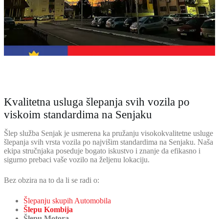
Kvalitetna usluga šlepanja svih vozila po
viskoim standardima na Senjaku
Šlep služba Senjak je usmerena ka pružanju visokokvalitetne usluge
šlepanja svih vrsta vozila po najvišim standardima na Senjaku. Naša
ekipa stručnjaka poseduje bogato iskustvo i znanje da efikasno i
sigurno prebaci vaše vozilo na željenu lokaciju.
Bez obzira na to da li se radi o:
Šlepanju skupih Automobila
Šlepu Kombija
Šlepu Motora