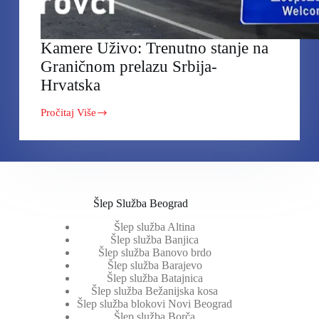
Kamere Uživo: Trenutno stanje na
Graničnom prelazu Srbija-
Hrvatska
Pročitaj Više
Kamere
Uživo:
Trenutno
stanje
na
Graničnom
prelazu
Srbija-
Šlep Služba Beograd
Hrvatska
Šlep služba Altina
Šlep služba Banjica
Šlep služba Banovo brdo
Šlep služba Barajevo
Šlep služba Batajnica
Šlep služba Bežanijska kosa
Šlep služba blokovi Novi Beograd
Šlep služba Borča