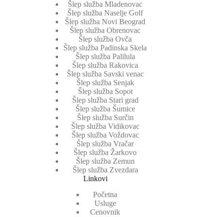
Šlep služba Mladenovac
Šlep služba Naselje Golf
Šlep služba Novi Beograd
Šlep služba Obrenovac
Šlep služba Ovča
Šlep služba Padinska Skela
Šlep služba Palilula
Šlep služba Rakovica
Šlep služba Savski venac
Šlep služba Senjak
Šlep služba Sopot
Šlep služba Stari grad
Šlep služba Šumice
Šlep služba Surčin
Šlep služba Vidikovac
Šlep služba Voždovac
Šlep služba Vračar
Šlep služba Žarkovo
Šlep služba Zemun
Šlep služba Zvezdara
Linkovi
Početna
Usluge
Cenovnik