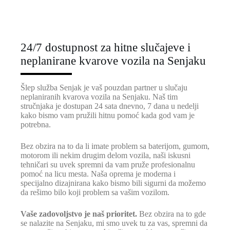
24/7 dostupnost za hitne slučajeve i
neplanirane kvarove vozila na Senjaku
Šlep služba Senjak je vaš pouzdan partner u slučaju
neplaniranih kvarova vozila na Senjaku. Naš tim
stručnjaka je dostupan 24 sata dnevno, 7 dana u nedelji
kako bismo vam pružili hitnu pomoć kada god vam je
potrebna.
Bez obzira na to da li imate problem sa baterijom, gumom,
motorom ili nekim drugim delom vozila, naši iskusni
tehničari su uvek spremni da vam pruže profesionalnu
pomoć na licu mesta. Naša oprema je moderna i
specijalno dizajnirana kako bismo bili sigurni da možemo
da rešimo bilo koji problem sa vašim vozilom.
Vaše zadovoljstvo je naš prioritet.
Bez obzira na to gde
se nalazite na Senjaku, mi smo uvek tu za vas, spremni da