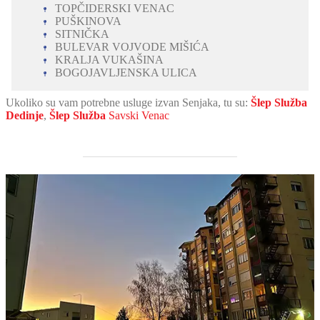
TOPČIDERSKI VENAC
PUŠKINOVA
SITNIČKA
BULEVAR VOJVODE MIŠIĆA
KRALJA VUKAŠINA
BOGOJAVLJENSKA ULICA
Ukoliko su vam potrebne usluge izvan Senjaka, tu su:
Šlep Služba
Dedinje
,
Šlep Služba
Savski Venac