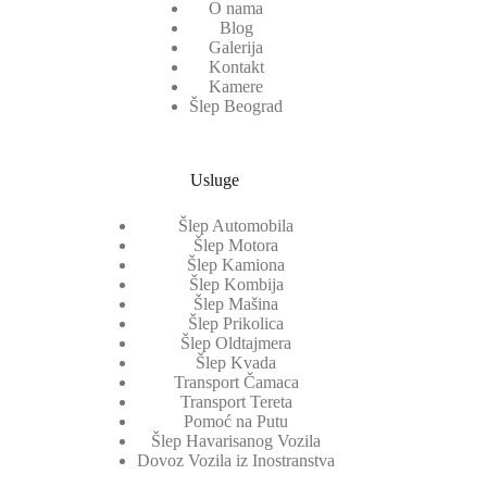
O nama
Blog
Galerija
Kontakt
Kamere
Šlep Beograd
Usluge
Šlep Automobila
Šlep Motora
Šlep Kamiona
Šlep Kombija
Šlep Mašina
Šlep Prikolica
Šlep Oldtajmera
Šlep Kvada
Transport Čamaca
Transport Tereta
Pomoć na Putu
Šlep Havarisanog Vozila
Dovoz Vozila iz Inostranstva