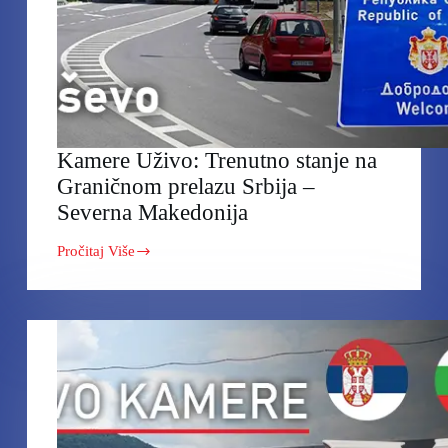
Kamere Uživo: Trenutno stanje na
Graničnom prelazu Srbija –
Severna Makedonija
Pročitaj Više
Kamere
Uživo:
Trenutno
stanje
na
Graničnom
prelazu
Srbija
–
Severna
Makedonija