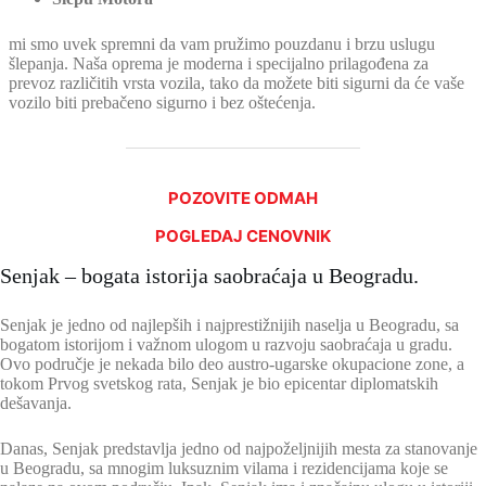
mi smo uvek spremni da vam pružimo pouzdanu i brzu uslugu
šlepanja. Naša oprema je moderna i specijalno prilagođena za
prevoz različitih vrsta vozila, tako da možete biti sigurni da će vaše
vozilo biti prebačeno sigurno i bez oštećenja.
POZOVITE ODMAH
POGLEDAJ CENOVNIK
Senjak – bogata istorija saobraćaja u Beogradu.
Senjak je jedno od najlepših i najprestižnijih naselja u Beogradu, sa
bogatom istorijom i važnom ulogom u razvoju saobraćaja u gradu.
Ovo područje je nekada bilo deo austro-ugarske okupacione zone, a
tokom Prvog svetskog rata, Senjak je bio epicentar diplomatskih
dešavanja.
Danas, Senjak predstavlja jedno od najpoželjnijih mesta za stanovanje
u Beogradu, sa mnogim luksuznim vilama i rezidencijama koje se