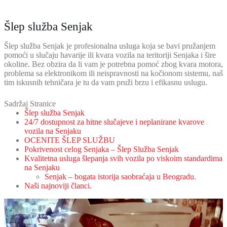
Šlep služba Senjak
Šlep služba Senjak je profesionalna usluga koja se bavi pružanjem
pomoći u slučaju havarije ili kvara vozila na teritoriji Senjaka i šire
okoline. Bez obzira da li vam je potrebna pomoć zbog kvara motora,
problema sa elektronikom ili neispravnosti na kočionom sistemu, naš
tim iskusnih tehničara je tu da vam pruži brzu i efikasnu uslugu.
Sadržaj Stranice
Šlep služba Senjak
24/7 dostupnost za hitne slučajeve i neplanirane kvarove
vozila na Senjaku
OCENITE ŠLEP SLUŽBU
Pokrivenost celog Senjaka – Šlep Služba Senjak
Kvalitetna usluga šlepanja svih vozila po viskoim standardima
na Senjaku
Senjak – bogata istorija saobraćaja u Beogradu.
Naši najnoviji članci.