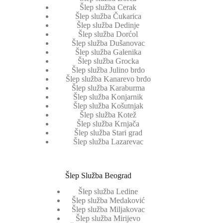
Šlep služba Cerak
Šlep služba Čukarica
Šlep služba Dedinje
Šlep služba Dorćol
Šlep služba Dušanovac
Šlep služba Galenika
Šlep služba Grocka
Šlep služba Julino brdo
Šlep služba Kanarevo brdo
Šlep služba Karaburma
Šlep služba Konjarnik
Šlep služba Košutnjak
Šlep služba Kotež
Šlep služba Krnjača
Šlep služba Stari grad
Šlep služba Lazarevac
Šlep Služba Beograd
Šlep služba Ledine
Šlep služba Medaković
Šlep služba Miljakovac
Šlep služba Mirijevo