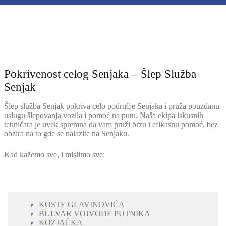
Pokrivenost celog Senjaka – Šlep Služba
Senjak
Šlep služba Senjak pokriva celo područje Senjaka i pruža pouzdanu
uslugu šlepovanja vozila i pomoć na putu. Naša ekipa iskusnih
tehničara je uvek spremna da vam pruži brzu i efikasnu pomoć, bez
obzira na to gde se nalazite na Senjaku.
Kad kažemo sve, i mislimo sve:
KOSTE GLAVINOVIĆA
BULVAR VOJVODE PUTNIKA
KOZJAČKA