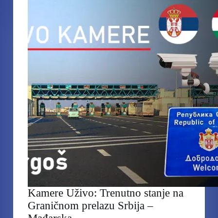
Graničnom
prelazu
Srbija
–
Bugarska
Kamere Uživo: Trenutno stanje na
Graničnom prelazu Srbija –