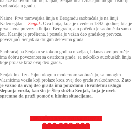
nalaze na ovom području. Ipak, Senjak ima i značajnu ulogu u istoriji
saobraćaja u gradu.
Naime, Prva tramvajska linija u Beogradu saobraćala je na liniji
Kalemegdan –
Senjak
. Ova linija, koja je uvedena 1892. godine, bila je
prva javna prevozna linija u Beogradu, a u početku je saobraćala samo
leti. Kasnije je proširena, i postala je važan deo gradskog prevoza,
povezujući Senjak sa drugim delovima grada.
Saobraćaj na Senjaku se tokom godina razvijao, i danas ovo područje
ima dobru povezanost sa ostatkom grada, sa nekoliko autobuskih linija
koje prolaze kroz ovaj deo grada.
Senjak ima i značajnu ulogu u modernom saobraćaju, sa mnogim
vlasnicima vozila koji prolaze kroz ovaj deo grada svakodnevno.
Zato
je važno da ovaj deo grada ima pouzdanu i kvalitetnu uslugu
šlepanja vozila, kao što je Šlep služba Senjak, koja je uvek
spremna da pruži pomoć u hitnim situacijama.
HITAN ŠLEP VOZILA NA SENJAKU
066 208 800