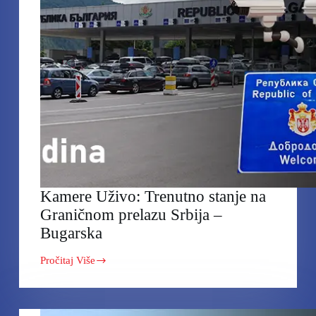
Kamere Uživo: Trenutno stanje na
Graničnom prelazu Srbija –
Bugarska
Pročitaj Više
Kamere
Uživo:
Trenutno
stanje
na