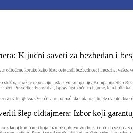
mera: Ključni saveti za bezbedan i be
te određene korake kako biste osigurali bezbednost i integritet vašeg vo
lep službi, istražite reputaciju i iskustvo kompanije. Kompanija Šlep Be
ansport. Proverite nivo goriva, ispravnost kočnica i gume, kao i bilo ka
ajmer sa svih uglova. Ovo će vam pomoći da dokumentujete eventualna oš
riti šlep oldtajmera: Izbor koji garantuj
lo pouzdanoj kompaniji koja razume njihovu vrednost i ume da se nosi sa
ivnim reputacijom. Sastoji se od stručnjaka koji pružaju vrhunsku uslug