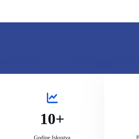
10+
Godine Iskustva
B