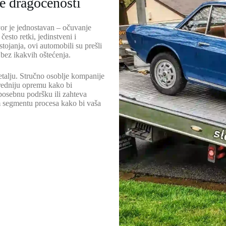
e dragocenosti
or je jednostavan – očuvanje
često retki, jedinstveni i
ojanja, ovi automobili su prešli
 bez ikakvih oštećenja.
talju. Stručno osoblje kompanije
redniju opremu kako bi
 posebnu podršku ili zahteva
om segmentu procesa kako bi vaša