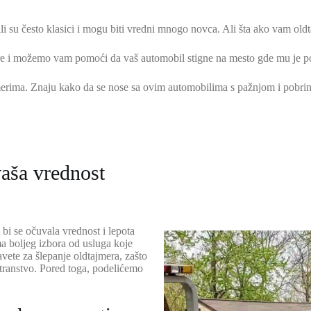
i su često klasici i mogu biti vredni mnogo novca. Ali šta ako vam oldt
e i možemo vam pomoći da vaš automobil stigne na mesto gde mu je po
rima. Znaju kako da se nose sa ovim automobilima s pažnjom i pobrinuć
vaša vrednost
bi se očuvala vrednost i lepota
ma boljeg izbora od usluga koje
ete za šlepanje oldtajmera, zašto
stranstvo. Pored toga, podelićemo