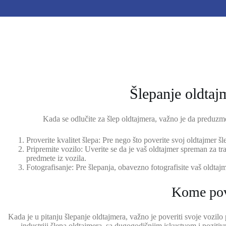
Šlepanje oldtaj
Kada se odlučite za šlep oldtajmera, važno je da preduzme
Proverite kvalitet šlepa: Pre nego što poverite svoj oldtajmer š
Pripremite vozilo: Uverite se da je vaš oldtajmer spreman za tr
predmete iz vozila.
Fotografisanje: Pre šlepanja, obavezno fotografisite vaš oldt
Kome pove
Kada je u pitanju šlepanje oldtajmera, važno je poveriti svoje vozi
industriji šlepa oldtajmera, sa dugogodišnjim iskustvom i pozit