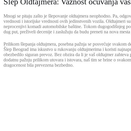
Šlep Oldtajmera: Važnost očuvanja vaš
Mnogi se pitaju zašto je šlepovanje oldtajmera neophodno. Pa, odgov
vrednosti i istorijske vrednosti ovih jedinstvenih vozila. Oldtajmeri su 
neprocenjivi komadi automobilske baštine. Tokom dugogodišnjeg post
dug put, preživeli decenije i zaslužuju da budu preneti na nova mesta
Prilikom šlepanja oldtajmera, posebna pažnja se posvećuje svakom de
Šlep Beograd ima iskustvo u rukovanju oldtajmerima i koristi najnap
obezbedilo siguran prevoz. Bez obzira da li je vaš oldtajmer zahteva
dodatnu pažnju prilikom utovara i istovara, naš tim se brine o svak
dragocenost bila prevezena bezbedno.