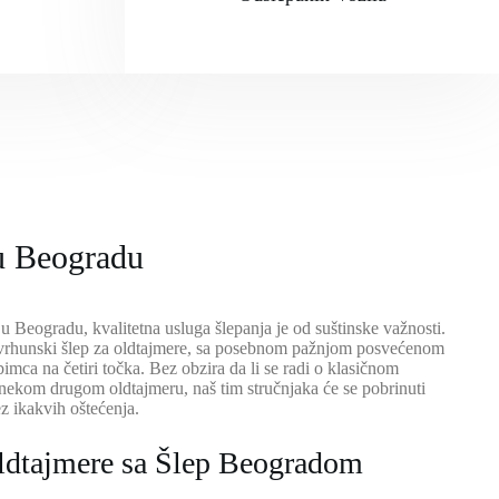
u Beogradu
u Beogradu, kvalitetna usluga šlepanja je od suštinske važnosti.
vrhunski šlep za oldtajmere, sa posebnom pažnjom posvećenom
bimca na četiri točka. Bez obzira da li se radi o klasičnom
 nekom drugom oldtajmeru, naš tim stručnjaka će se pobrinuti
z ikakvih oštećenja.
ldtajmere sa
Šlep Beograd
om