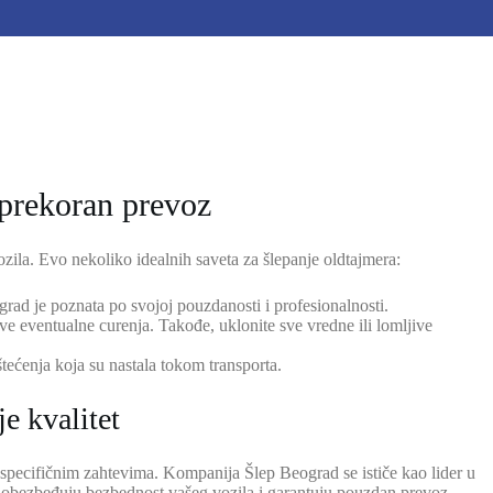
sprekoran prevoz
zila. Evo nekoliko idealnih saveta za šlepanje oldtajmera:
ograd je poznata po svojoj pouzdanosti i profesionalnosti.
kve eventualne curenja. Takođe, uklonite sve vredne ili lomljive
tećenja koja su nastala tokom transporta.
e kvalitet
 specifičnim zahtevima. Kompanija Šlep Beograd se ističe kao lider u
u, obezbeđuju bezbednost vašeg vozila i garantuju pouzdan prevoz