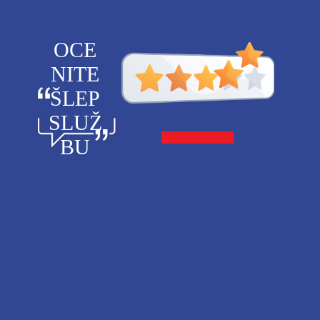
OCE
NITE
ŠLEP
SLUŽ
OCENITE NAS
BU