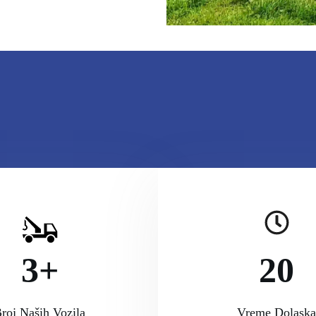
3+
20
roj Naših Vozila
Vreme Dolaska