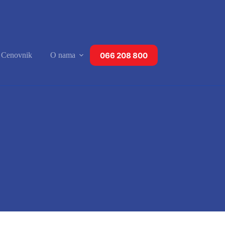
066 208 800
a Cenovnik
O nama