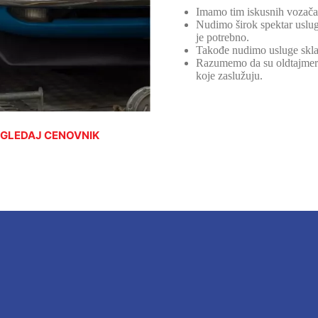
Imamo tim iskusnih vozača 
Nudimo širok spektar uslu
je potrebno.
Takođe nudimo usluge skladi
Razumemo da su oldtajmeri 
koje zaslužuju.
GLEDAJ CENOVNIK