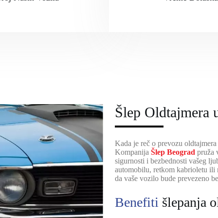
Šlep Oldtajmera 
Kada je reč o prevozu oldtajmera 
Kompanija
Šlep Beograd
pruža 
sigurnosti i bezbednosti vašeg lju
automobilu, retkom kabrioletu ili
da vaše vozilo bude prevezeno be
Benefiti
šlepanja o