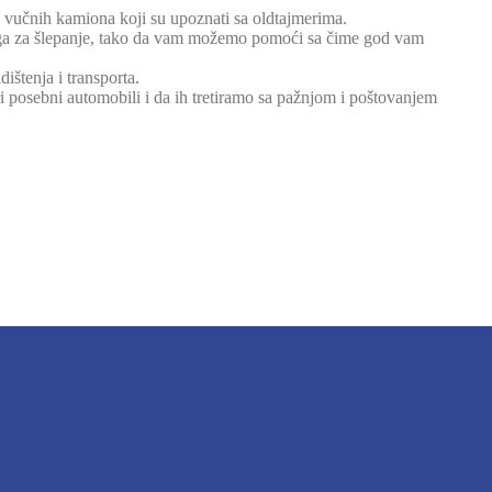
vučnih kamiona koji su upoznati sa oldtajmerima.
ga za šlepanje, tako da vam možemo pomoći sa čime god vam
štenja i transporta.
posebni automobili i da ih tretiramo sa pažnjom i poštovanjem