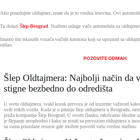
Ako posedujete oldtajmer, znate da je to vredna imovina. Ovi automobil
Tu dolazi
Šlep Beograd
. Nudimo usluge vuče automobila za oldtajmer
Imamo tim iskusnih vozača vučnih kamiona koji su upoznati sa oldtajme
otišao.
POZOVITE ODMAH
Šlep Oldtajmera: Najbolji način da 
stigne bezbedno do odredišta
U svetu oldtajmera, svaki korak prevoza je od izuzetne važnosti kako 
ovih retkih vozila. Kada je u pitanju šlep oldtajmera u Beogradu, ne
pruža kompanija Šlep Beograd. U ovom članku, otkrivamo idealne sav
je šlepanje neophodno i kako se nositi sa prevozom oldtajmera u ino
sa vama pouzdane resurse gde možete poveriti vašu vrednu mašinu.