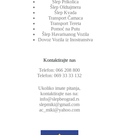
Šlep Prikolica
Šlep Oldtajmera
Šlep Kvada
Transport Čamaca
Transport Tereta
Pomoć na Putu
Šlep Havarisanog Vozila
Dovoz Vozila iz Inostranstva
Kontaktirajte nas
Telefon:
066 208 800
Telefon:
069 33 33 132
Ukoliko imate pitanja,
kontaktirajte nas na:
info@slepbeograd.rs
slepmiki@gmail.com
ac_miki@yahoo.com