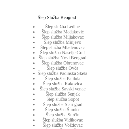
Šlep Služba Beograd
Šlep služba Ledine
Šlep služba Medaković
Šlep služba Miljakovac
Šlep služba Mirijevo
Šlep služba Mladenovac
Šlep služba Naselje Golf
Šlep služba Novi Beograd
Šlep služba Obrenovac
Šlep služba Ovča
Šlep služba Padinska Skela
Šlep služba Palilula
Šlep služba Rakovica
Šlep služba Savski venac
Šlep služba Senjak
Šlep služba Sopot
Šlep služba Stari grad
Šlep služba Šumice
Šlep služba Surčin
Šlep služba Vidikovac
Šlep služba Voždovac