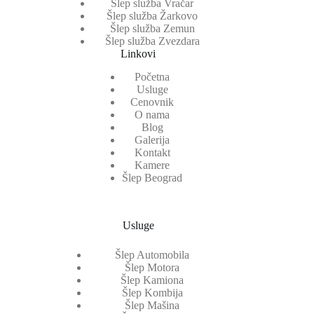
Šlep služba Vračar
Šlep služba Žarkovo
Šlep služba Zemun
Šlep služba Zvezdara
Linkovi
Početna
Usluge
Cenovnik
O nama
Blog
Galerija
Kontakt
Kamere
Šlep Beograd
Usluge
Šlep Automobila
Šlep Motora
Šlep Kamiona
Šlep Kombija
Šlep Mašina