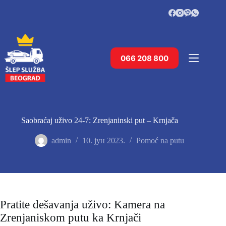
Skip
to
content
066 208 800
Saobraćaj uživo 24-7: Zrenjaninski put – Krnjača
admin
10. јун 2023.
Pomoć na putu
Pratite dešavanja uživo: Kamera na
Zrenjaniskom putu ka Krnjači