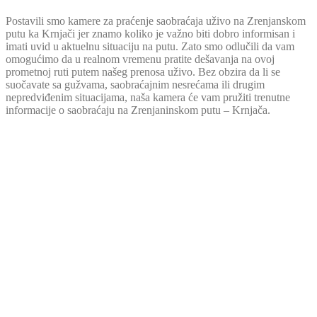
Postavili smo kamere za praćenje saobraćaja uživo na Zrenjanskom
putu ka Krnjači jer znamo koliko je važno biti dobro informisan i
imati uvid u aktuelnu situaciju na putu. Zato smo odlučili da vam
omogućimo da u realnom vremenu pratite dešavanja na ovoj
prometnoj ruti putem našeg prenosa uživo. Bez obzira da li se
suočavate sa gužvama, saobraćajnim nesrećama ili drugim
nepredviđenim situacijama, naša kamera će vam pružiti trenutne
informacije o saobraćaju na Zrenjaninskom putu – Krnjača.