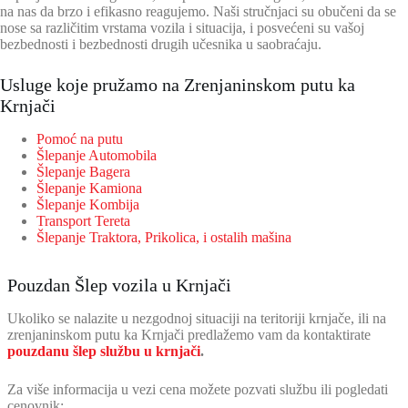
na nas da brzo i efikasno reagujemo. Naši stručnjaci su obučeni da se
nose sa različitim vrstama vozila i situacija, i posvećeni su vašoj
bezbednosti i bezbednosti drugih učesnika u saobraćaju.
Usluge koje pružamo na Zrenjaninskom putu ka
Krnjači
Pomoć na putu
Šlepanje Automobila
Šlepanje Bagera
Šlepanje Kamiona
Šlepanje Kombija
Transport Tereta
Šlepanje Traktora, Prikolica, i ostalih mašina
Pouzdan Šlep vozila u Krnjači
Ukoliko se nalazite u nezgodnoj situaciji na teritoriji krnjače, ili na
zrenjaninskom putu ka Krnjači predlažemo vam da kontaktirate
pouzdanu šlep službu u krnjači
.
Za više informacija u vezi cena možete pozvati službu ili pogledati
cenovnik: