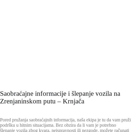
Saobraćajne informacije i šlepanje vozila na
Zrenjaninskom putu – Krnjača
Pored pružanja saobraćajnih informacija, naša ekipa je tu da vam pruži
podršku u hitnim situacijama. Bez obzira da li vam je potrebno
šlepanje vozila zbog kvara, neispravnosti ili nezgode, možete računati