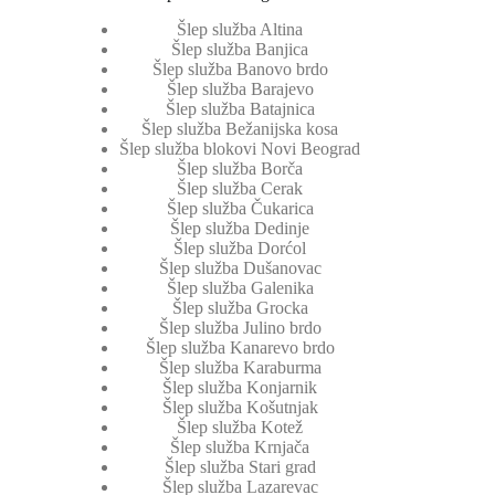
Šlep služba Altina
Šlep služba Banjica
Šlep služba Banovo brdo
Šlep služba Barajevo
Šlep služba Batajnica
Šlep služba Bežanijska kosa
Šlep služba blokovi Novi Beograd
Šlep služba Borča
Šlep služba Cerak
Šlep služba Čukarica
Šlep služba Dedinje
Šlep služba Dorćol
Šlep služba Dušanovac
Šlep služba Galenika
Šlep služba Grocka
Šlep služba Julino brdo
Šlep služba Kanarevo brdo
Šlep služba Karaburma
Šlep služba Konjarnik
Šlep služba Košutnjak
Šlep služba Kotež
Šlep služba Krnjača
Šlep služba Stari grad
Šlep služba Lazarevac