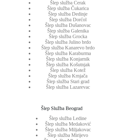
Šlep služba Cerak
Šlep služba Čukarica
Šlep služba Dedinje
Šlep služba Dorćol
Šlep služba Dušanovac
Šlep služba Galenika
Šlep služba Grocka
Šlep služba Julino brdo
Šlep služba Kanarevo brdo
Šlep služba Karaburma
Šlep služba Konjarnik
Šlep služba Košutnjak
Šlep služba Kotež
Šlep služba Krnjača
Šlep služba Stari grad
Šlep služba Lazarevac
Šlep Služba Beograd
Šlep služba Ledine
Šlep služba Medaković
Šlep služba Miljakovac
Šlep služba Mirijevo