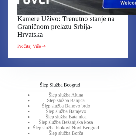
Kamere Uživo: Trenutno stanje na
Graničnom prelazu Srbija-
Hrvatska
Pročitaj Više
Kamere
Uživo:
Trenutno
stanje
na
Graničnom
prelazu
Srbija-
Šlep Služba Beograd
Hrvatska
Šlep služba Altina
Šlep služba Banjica
Šlep služba Banovo brdo
Šlep služba Barajevo
Šlep služba Batajnica
Šlep služba Bežanijska kosa
Šlep služba blokovi Novi Beograd
Šlep služba Borča