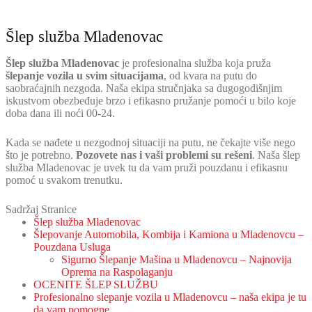
Šlep služba Mladenovac
Šlep služba Mladenovac
je profesionalna služba koja pruža
šlepanje vozila u svim situacijama
, od kvara na putu do
saobraćajnih nezgoda. Naša ekipa stručnjaka sa dugogodišnjim
iskustvom obezbeđuje brzo i efikasno pružanje pomoći u bilo koje
doba dana ili noći 00-24.
Kada se nađete u nezgodnoj situaciji na putu, ne čekajte više nego
što je potrebno.
Pozovete nas i vaši problemi su rešeni
. Naša šlep
služba Mladenovac je uvek tu da vam pruži pouzdanu i efikasnu
pomoć u svakom trenutku.
Sadržaj Stranice
Šlep služba Mladenovac
Šlepovanje Automobila, Kombija i Kamiona u Mladenovcu –
Pouzdana Usluga
Sigurno Šlepanje Mašina u Mladenovcu – Najnovija
Oprema na Raspolaganju
OCENITE ŠLEP SLUŽBU
Profesionalno slepanje vozila u Mladenovcu – naša ekipa je tu
da vam pomogne