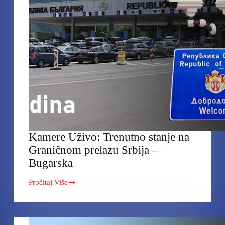
Kamere Uživo: Trenutno stanje na
Graničnom prelazu Srbija –
Bugarska
Pročitaj Više
Kamere
Uživo:
Trenutno
stanje
na