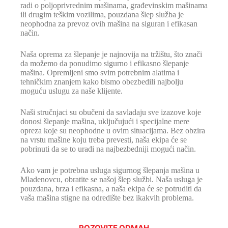
radi o poljoprivrednim mašinama, građevinskim mašinama
ili drugim teškim vozilima, pouzdana šlep služba je
neophodna za prevoz ovih mašina na siguran i efikasan
način.
Naša oprema za šlepanje je najnovija na tržištu, što znači
da možemo da ponudimo sigurno i efikasno šlepanje
mašina. Opremljeni smo svim potrebnim alatima i
tehničkim znanjem kako bismo obezbedili najbolju
moguću uslugu za naše klijente.
Naši stručnjaci su obučeni da savladaju sve izazove koje
donosi šlepanje mašina, uključujući i specijalne mere
opreza koje su neophodne u ovim situacijama. Bez obzira
na vrstu mašine koju treba prevesti, naša ekipa će se
pobrinuti da se to uradi na najbezbedniji mogući način.
Ako vam je potrebna usluga sigurnog šlepanja mašina u
Mladenovcu, obratite se našoj šlep službi. Naša usluga je
pouzdana, brza i efikasna, a naša ekipa će se potruditi da
vaša mašina stigne na odredište bez ikakvih problema.
POZOVITE ODMAH