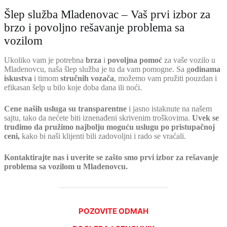
Šlep služba Mladenovac – Vaš prvi izbor za
brzo i povoljno rešavanje problema sa
vozilom
Ukoliko vam je potrebna
brza
i
povoljna pomoć
za vaše vozilo u
Mladenovcu, naša šlep služba je tu da vam pomogne. Sa g
odinama
iskustva
i timom
stručnih vozača
, možemo vam pružiti pouzdan i
efikasan šelp u bilo koje doba dana ili noći.
Cene naših usluga su transparentne
i jasno istaknute na našem
sajtu, tako da nećete biti iznenađeni skrivenim troškovima.
Uvek se
trudimo da pružimo najbolju moguću uslugu po pristupačnoj
ceni,
kako bi naši klijenti bili zadovoljni i rado se vraćali.
Kontaktirajte nas i uverite se zašto smo prvi izbor za rešavanje
problema sa vozilom u Mladenovcu.
POZOVITE ODMAH