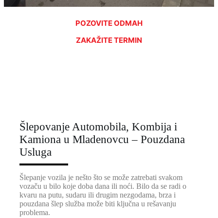
POZOVITE ODMAH
ZAKAŽITE TERMIN
Šlepovanje Automobila, Kombija i
Kamiona u Mladenovcu – Pouzdana
Usluga
Šlepanje vozila je nešto što se može zatrebati svakom
vozaču u bilo koje doba dana ili noći. Bilo da se radi o
kvaru na putu, sudaru ili drugim nezgodama, brza i
pouzdana šlep služba može biti ključna u rešavanju
problema.