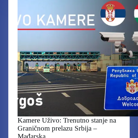
Graničnom
prelazu
Srbija
–
Bugarska
Kamere Uživo: Trenutno stanje na
Graničnom prelazu Srbija –
Mađarska