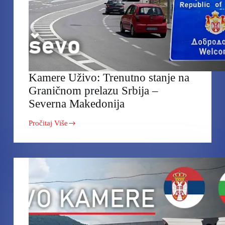
Kamere Uživo: Trenutno stanje na
Graničnom prelazu Srbija –
Severna Makedonija
Pročitaj Više
Kamere
Uživo:
Trenutno
stanje
na
Graničnom
prelazu
Srbija
–
Severna
Makedonija