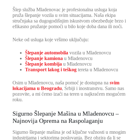
Šlep služba Mladenovac je profesionalna usluga koja
pruža šlepanje vozila u svim situacijama. Naša ekipa
stručnjaka sa dugogodišnjim iskustvom obezbeđuje brzo i
efikasno pružanje pomoći u bilo koje doba dana ili noći.
Neke od usluga koje vršimo uključuju:
Šlepanje automobila
vozila u Mladenovcu
Šlepanje kamiona
u Mladenovcu
Šlepanje kombija
u Mladenovcu
Transport lakog i teškog
tereta u Mladenovcu
Osim u Mladenovcu, naša pomoć je dostupna na
svim
lokacijama u Beogradu
, Srbiji i inostranstvu. Samo nas
pozovite, a mi ćemo izaći na teren u najkraćem mogućem
roku.
Sigurno Šlepanje Mašina u Mladenovcu –
Najnovija Oprema na Raspolaganju
Sigurno šlepanje mašina je od ključne važnosti u mnogim
industrijama i sektorima poslovanja. Bez obzira da li se