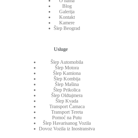
O nama
Blog
Galerija
Kontakt
Kamere
Šlep Beograd
Usluge
Šlep Automobila
Šlep Motora
Šlep Kamiona
Šlep Kombija
Šlep Mašina
Šlep Prikolica
Šlep Oldtajmera
Šlep Kvada
Transport Čamaca
Transport Tereta
Pomoć na Putu
Šlep Havarisanog Vozila
Dovoz Vozila iz Inostranstva