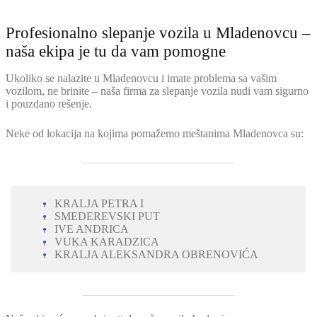
Profesionalno slepanje vozila u Mladenovcu –
naša ekipa je tu da vam pomogne
Ukoliko se nalazite u Mladenovcu i imate problema sa vašim
vozilom, ne brinite – naša firma za slepanje vozila nudi vam sigurno
i pouzdano rešenje.
Neke od lokacija na kojima pomažemo meštanima Mladenovca su:
KRALJA PETRA I
SMEDEREVSKI PUT
IVE ANDRICA
VUKA KARADZICA
KRALJA ALEKSANDRA OBRENOVIĆA