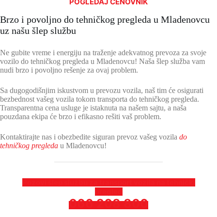
POGLEDAJ CENOVNIK
Brzo i povoljno do tehničkog pregleda u Mladenovcu
uz našu šlep službu
Ne gubite vreme i energiju na traženje adekvatnog prevoza za svoje
vozilo do tehničkog pregleda u Mladenovcu! Naša šlep služba vam
nudi brzo i povoljno rešenje za ovaj problem.
Sa dugogodišnjim iskustvom u prevozu vozila, naš tim će osigurati
bezbednost vašeg vozila tokom transporta do tehničkog pregleda.
Transparentna cena usluge je istaknuta na našem sajtu, a naša
pouzdana ekipa će brzo i efikasno rešiti vaš problem.
Kontaktirajte nas i obezbedite siguran prevoz vašeg vozila
do
tehničkog pregleda
u Mladenovcu!
Pozovi šlep službu za transport vozila na tehnički
pregled
066 208 800