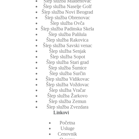
Šlep služba Mladenovac
Šlep služba Naselje Golf
Šlep služba Novi Beograd
Šlep služba Obrenovac
Šlep služba Ovča
Šlep služba Padinska Skela
Šlep služba Palilula
Šlep služba Rakovica
Šlep služba Savski venac
Šlep služba Senjak
Šlep služba Sopot
Šlep služba Stari grad
Šlep služba Šumice
Šlep služba Surčin
Šlep služba Vidikovac
Šlep služba Voždovac
Šlep služba Vračar
Šlep služba Žarkovo
Šlep služba Zemun
Šlep služba Zvezdara
Linkovi
Početna
Usluge
Cenovnik