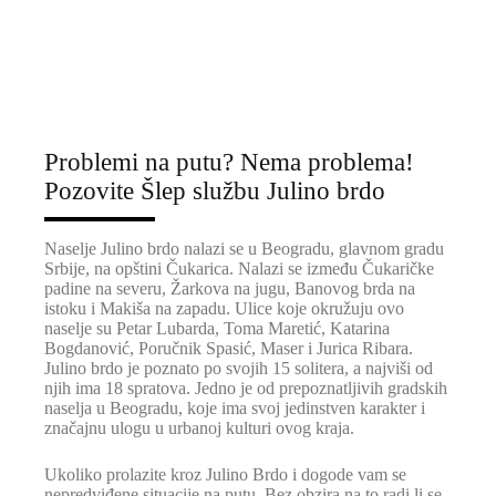
Problemi na putu? Nema problema!
Pozovite Šlep službu Julino brdo
Naselje Julino brdo nalazi se u Beogradu, glavnom gradu
Srbije, na opštini Čukarica. Nalazi se između Čukaričke
padine na severu, Žarkova na jugu, Banovog brda na
istoku i Makiša na zapadu. Ulice koje okružuju ovo
naselje su Petar Lubarda, Toma Maretić, Katarina
Bogdanović, Poručnik Spasić, Maser i Jurica Ribara.
Julino brdo je poznato po svojih 15 solitera, a najviši od
njih ima 18 spratova. Jedno je od prepoznatljivih gradskih
naselja u Beogradu, koje ima svoj jedinstven karakter i
značajnu ulogu u urbanoj kulturi ovog kraja.
Ukoliko prolazite kroz Julino Brdo i dogode vam se
nepredviđene situacije na putu. Bez obzira na to radi li se