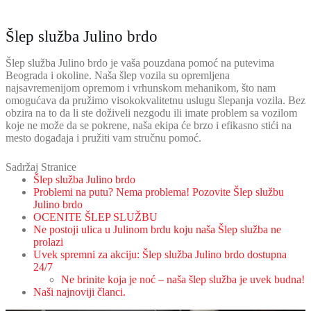
Šlep služba Julino brdo
Šlep služba Julino brdo je vaša pouzdana pomoć na putevima
Beograda i okoline. Naša šlep vozila su opremljena
najsavremenijom opremom i vrhunskom mehanikom, što nam
omogućava da pružimo visokokvalitetnu uslugu šlepanja vozila. Bez
obzira na to da li ste doživeli nezgodu ili imate problem sa vozilom
koje ne može da se pokrene, naša ekipa će brzo i efikasno stići na
mesto događaja i pružiti vam stručnu pomoć.
Sadržaj Stranice
Šlep služba Julino brdo
Problemi na putu? Nema problema! Pozovite Šlep službu
Julino brdo
OCENITE ŠLEP SLUŽBU
Ne postoji ulica u Julinom brdu koju naša Šlep služba ne
prolazi
Uvek spremni za akciju: Šlep služba Julino brdo dostupna
24/7
Ne brinite koja je noć – naša šlep služba je uvek budna!
Naši najnoviji članci.