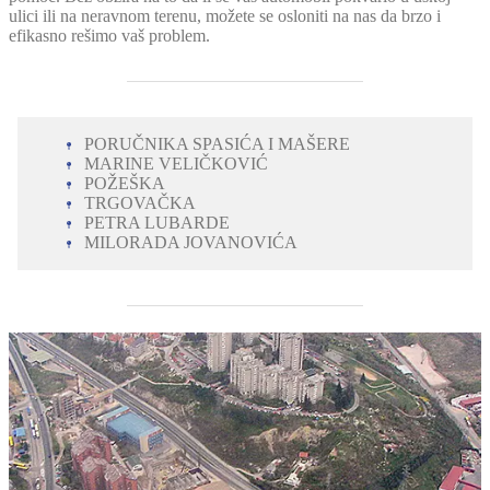
ulici ili na neravnom terenu, možete se osloniti na nas da brzo i
efikasno rešimo vaš problem.
PORUČNIKA SPASIĆA I MAŠERE
MARINE VELIČKOVIĆ
POŽEŠKA
TRGOVAČKA
PETRA LUBARDE
MILORADA JOVANOVIĆA