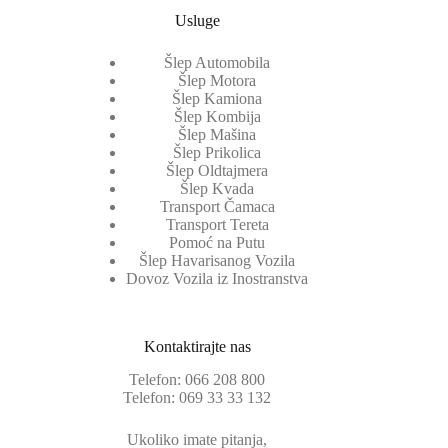
Usluge
Šlep Automobila
Šlep Motora
Šlep Kamiona
Šlep Kombija
Šlep Mašina
Šlep Prikolica
Šlep Oldtajmera
Šlep Kvada
Transport Čamaca
Transport Tereta
Pomoć na Putu
Šlep Havarisanog Vozila
Dovoz Vozila iz Inostranstva
Kontaktirajte nas
Telefon:
066 208 800
Telefon:
069 33 33 132
Ukoliko imate pitanja,