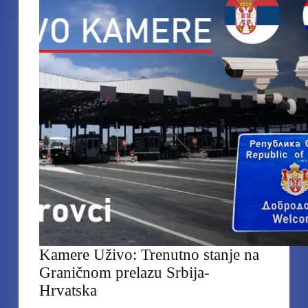
prelazu
Srbija
–
Mađarska
Kamere Uživo: Trenutno stanje na
Graničnom prelazu Srbija-
Hrvatska