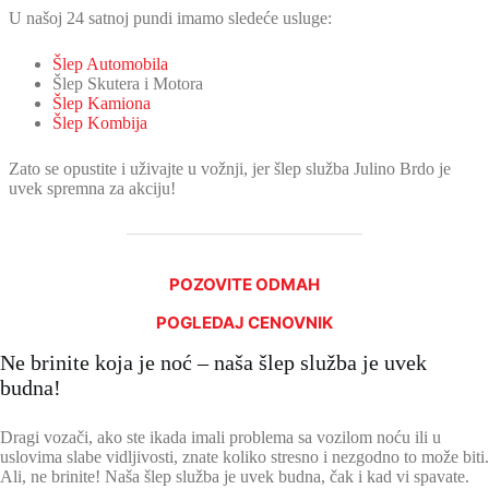
U našoj 24 satnoj pundi imamo sledeće usluge:
Šlep Automobila
Šlep Skutera i Motora
Šlep Kamiona
Šlep Kombija
Zato se opustite i uživajte u vožnji, jer šlep služba Julino Brdo je
uvek spremna za akciju!
POZOVITE ODMAH
POGLEDAJ CENOVNIK
Ne brinite koja je noć – naša šlep služba je uvek
budna!
Dragi vozači, ako ste ikada imali problema sa vozilom noću ili u
uslovima slabe vidljivosti, znate koliko stresno i nezgodno to može biti.
Ali, ne brinite! Naša šlep služba je uvek budna, čak i kad vi spavate.