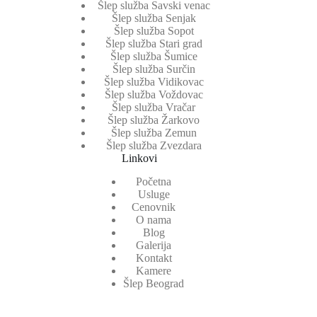
Šlep služba Savski venac
Šlep služba Senjak
Šlep služba Sopot
Šlep služba Stari grad
Šlep služba Šumice
Šlep služba Surčin
Šlep služba Vidikovac
Šlep služba Voždovac
Šlep služba Vračar
Šlep služba Žarkovo
Šlep služba Zemun
Šlep služba Zvezdara
Linkovi
Početna
Usluge
Cenovnik
O nama
Blog
Galerija
Kontakt
Kamere
Šlep Beograd