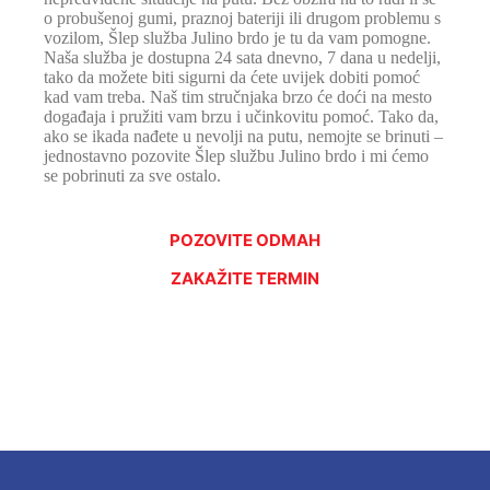
o probušenoj gumi, praznoj bateriji ili drugom problemu s
vozilom, Šlep služba Julino brdo je tu da vam pomogne.
Naša služba je dostupna 24 sata dnevno, 7 dana u nedelji,
tako da možete biti sigurni da ćete uvijek dobiti pomoć
kad vam treba. Naš tim stručnjaka brzo će doći na mesto
događaja i pružiti vam brzu i učinkovitu pomoć. Tako da,
ako se ikada nađete u nevolji na putu, nemojte se brinuti –
jednostavno pozovite Šlep službu Julino brdo i mi ćemo
se pobrinuti za sve ostalo.
POZOVITE ODMAH
ZAKAŽITE TERMIN