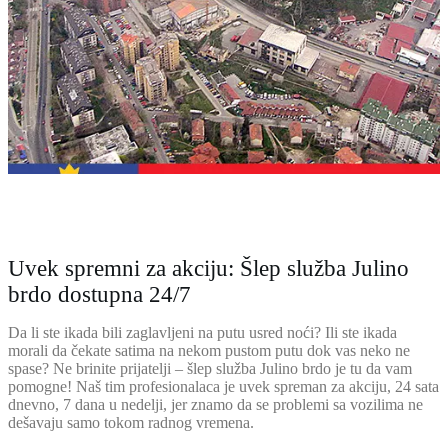
Uvek spremni za akciju: Šlep služba Julino
brdo dostupna 24/7
Da li ste ikada bili zaglavljeni na putu usred noći? Ili ste ikada
morali da čekate satima na nekom pustom putu dok vas neko ne
spase? Ne brinite prijatelji – šlep služba Julino brdo je tu da vam
pomogne! Naš tim profesionalaca je uvek spreman za akciju, 24 sata
dnevno, 7 dana u nedelji, jer znamo da se problemi sa vozilima ne
dešavaju samo tokom radnog vremena.