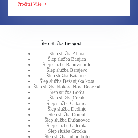
Pročitaj Više
Kamere
Uživo:
Trenutno
stanje
na
Graničnom
prelazu
Srbija-
Šlep Služba Beograd
Hrvatska
Šlep služba Altina
Šlep služba Banjica
Šlep služba Banovo brdo
Šlep služba Barajevo
Šlep služba Batajnica
Šlep služba Bežanijska kosa
Šlep služba blokovi Novi Beograd
Šlep služba Borča
Šlep služba Cerak
Šlep služba Čukarica
Šlep služba Dedinje
Šlep služba Dorćol
Šlep služba Dušanovac
Šlep služba Galenika
Šlep služba Grocka
Šlep služba Julino brdo