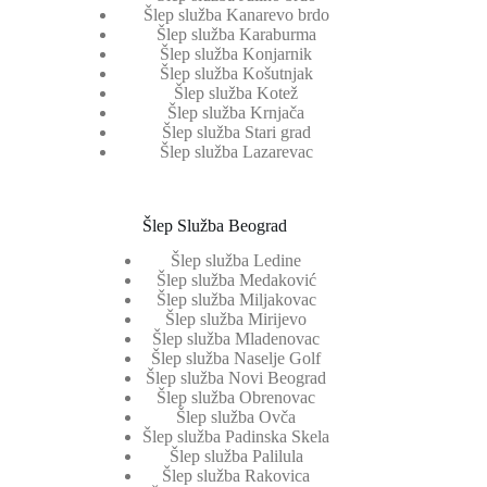
Šlep služba Kanarevo brdo
Šlep služba Karaburma
Šlep služba Konjarnik
Šlep služba Košutnjak
Šlep služba Kotež
Šlep služba Krnjača
Šlep služba Stari grad
Šlep služba Lazarevac
Šlep Služba Beograd
Šlep služba Ledine
Šlep služba Medaković
Šlep služba Miljakovac
Šlep služba Mirijevo
Šlep služba Mladenovac
Šlep služba Naselje Golf
Šlep služba Novi Beograd
Šlep služba Obrenovac
Šlep služba Ovča
Šlep služba Padinska Skela
Šlep služba Palilula
Šlep služba Rakovica