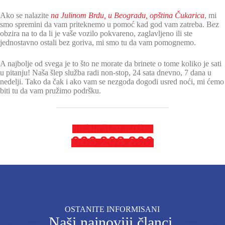
Ako se nalazite
na Julinom Brdu, u Beogradu, opština Čukarica
, mi
smo spremini da vam priteknemo u pomoć kad god vam zatreba. Bez
obzira na to da li je vaše vozilo pokvareno, zaglavljeno ili ste
jednostavno ostali bez goriva, mi smo tu da vam pomognemo.
A najbolje od svega je to što ne morate da brinete o tome koliko je sati
u pitanju! Naša šlep služba radi non-stop, 24 sata dnevno, 7 dana u
nedelji. Tako da čak i ako vam se nezgoda dogodi usred noći, mi ćemo
biti tu da vam pružimo podršku.
NOĆNA ŠLEP SLUŽBA
066 208 800
OSTANITE INFORMISANI
Naši najnoviji članci.