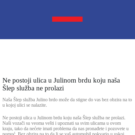
OCENITE NAS
Ne postoji ulica u Julinom brdu koju naša
Šlep služba ne prolazi
Naša Šlep služba Julino brdo može da stigne do vas bez obzira na to
u kojoj ulici se nalazite.
Ne postoji ulica u Julinom brdu koju naša Šlep služba ne prolazi.
Naši vozači su veoma vešti i upoznati sa svim ulicama u ovom
kraju, tako da nećete imati problema da nas pronađete i pozovete u
pomoć. Bez obzira na to da li se vaš automobil pokvario u uskoj