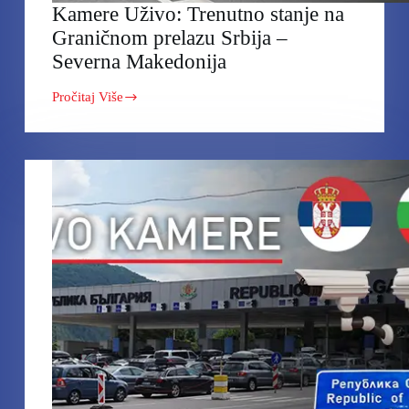
Kamere Uživo: Trenutno stanje na
Graničnom prelazu Srbija –
Severna Makedonija
Pročitaj Više
Kamere
Uživo:
Trenutno
stanje
na
Graničnom
prelazu
Srbija
–
Severna
Makedonija