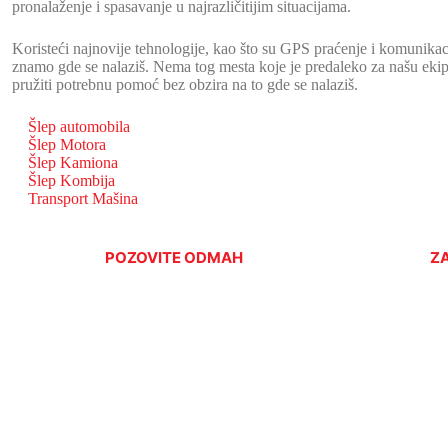
pronalaženje i spasavanje u najrazličitijim situacijama.
Koristeći najnovije tehnologije, kao što su GPS praćenje i komunika
znamo gde se nalaziš. Nema tog mesta koje je predaleko za našu ekipu
pružiti potrebnu pomoć bez obzira na to gde se nalaziš.
Šlep automobila
Šlep Motora
Šlep Kamiona
Šlep Kombija
Transport Mašina
POZOVITE ODMAH
Z