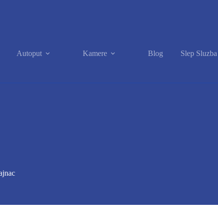
Autoput
Kamere
Blog
Slep Sluzb
ajnac