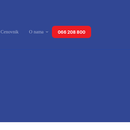
066 208 800
a Cenovnik
O nama