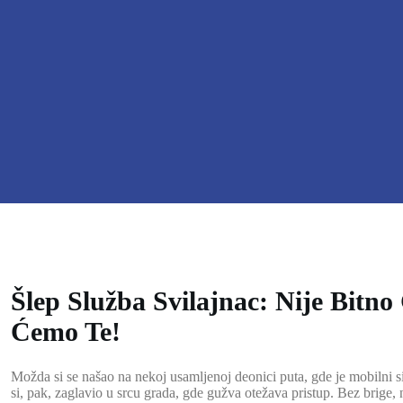
Šlep Služba Svilajnac: Nije Bitno
Ćemo Te!
Možda si se našao na nekoj usamljenoj deonici puta, gde je mobilni si
si, pak, zaglavio u srcu grada, gde gužva otežava pristup. Bez brige, 