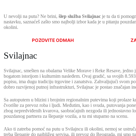
U nevolji na putu? Ne brini,
šlep služba Svilajnac
je tu da ti pomog
nastavku, saznaćeš zašto smo najbolji izbor kada je u pitanju pouzdan
okolini.
POZOVITE ODMAH
Z
Svilajnac
Svilajnac, smešten na obalama Velike Morave i Reke Resave, jedno j
bogatom istorijom i kulturnim nasleđem. Ovaj gradić, sa svojih 8.5
popisu, ima dugu tradiciju trgovine i zanatstva. Zahvaljujući svom 
dobro razvijenoj putnoj infrastrukturi, Svilajnac je postao značajan ind
Sa autoputem u blizini i brojnim regionalnim putevima koji prolaze k
čvorište za prevoz roba i ljudi. Međutim, kao i svuda, putovanja pon
zbog nepredviđenih kvarova, saobraćajnih nezgoda ili jednostavno lo
pouzdanog partnera za šlepanje vozila, a tu mi stupamo na scenu.
Ako ti zatreba pomoć na putu u Svilajncu ili okolini, nemoj se ustruča
treba šlepanje do najbližeg servisa, ili prevoz do Beograda, mi smo 