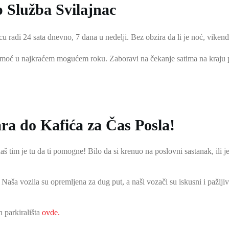
 Služba Svilajnac
cu radi 24 sata dnevno, 7 dana u nedelji. Bez obzira da li je noć, viken
omoć u najkraćem mogućem roku. Zaboravi na čekanje satima na kraju p
ra do Kafića za Čas Posla!
 naš tim je tu da ti pomogne! Bilo da si krenuo na poslovni sastanak, il
 Naša vozila su opremljena za dug put, a naši vozači su iskusni i pažljiv
 parkirališta
ovde
.