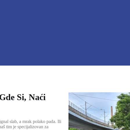
 Gde Si, Naći
gnal slab, a mrak polako pada. Ili
naš tim je specijalizovan za