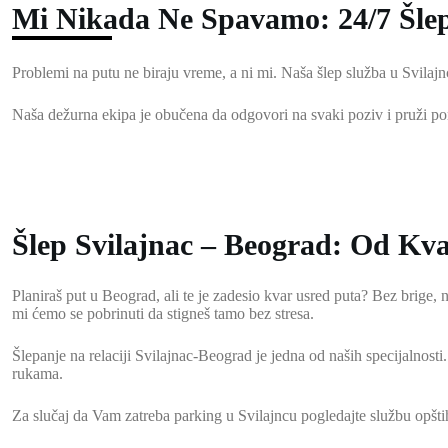
Mi Nikada Ne Spavamo: 24/7 Šlep
Problemi na putu ne biraju vreme, a ni mi. Naša šlep služba u Svilajn
Naša dežurna ekipa je obučena da odgovori na svaki poziv i pruži p
Šlep Svilajnac – Beograd: Od Kva
Planiraš put u Beograd, ali te je zadesio kvar usred puta? Bez brige,
mi ćemo se pobrinuti da stigneš tamo bez stresa.
Šlepanje na relaciji Svilajnac-Beograd je jedna od naših specijalnosti.
rukama.
Za slučaj da Vam zatreba parking u Svilajncu pogledajte službu opštih