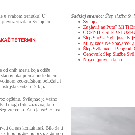
ne u svakom trenutku! U
Sadržaj stranice:
Šlep služba Svi
 prevoz vozila u Svilajncu i
Svilajnac
Zaglaviš na Putu? Mi Ti B
OCENITE ŠLEP SLUŽB
Šlep Služba Svilajnac: Ni
AKAŽITE TERMIN
Mi Nikada Ne Spavamo: 24
Šlep Svilajnac – Beograd:
Cenovnik Šlep Službe Svi
Naši najnoviji članci.
e od onih mesta koja odišu
93 stanovnika prema poslednjem
povoljnom geografskom položaju i
ustrijski centar u Srbiji.
roz opštinu, Svilajnac je važno
ekad mogu biti izazovna, bilo
šeg vremena. Zato je važno imati
vati da nas kontaktiraš. Bilo da ti
tu da ti pomognemo brzo, sigurno i