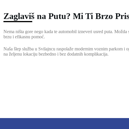
Zaglaviš na Putu? Mi Ti Brzo Pr
Nema ništa gore nego kada te automobil izneveri usred puta. Možda si
brzu i efikasnu pomoć.
Naša šlep služba u Svilajncu raspolaže modernim voznim parkom i op
na željenu lokaciju bezbedno i bez dodatnih komplikacija.