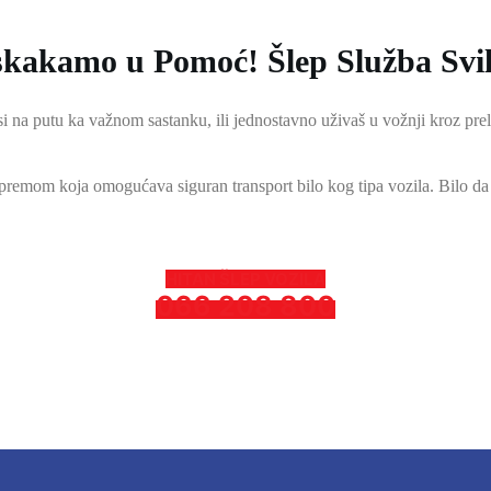
iskakamo u Pomoć! Šlep Služba Svi
 na putu ka važnom sastanku, ili jednostavno uživaš u vožnji kroz prele
remom koja omogućava siguran transport bilo kog tipa vozila. Bilo da
HITAN ŠLEP VOZILA
066 208 800