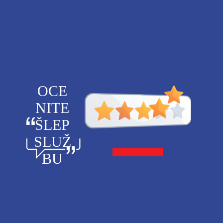
OCE
NITE
ŠLEP
SLUŽ
OCENITE NAS
BU