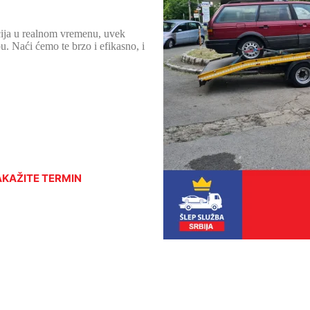
cija u realnom vremenu, uvek
. Naći ćemo te brzo i efikasno, i
AKAŽITE TERMIN