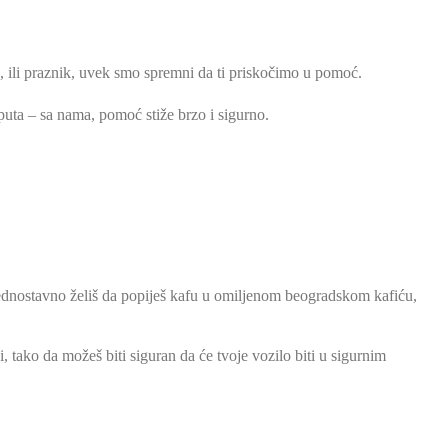
d, ili praznik, uvek smo spremni da ti priskočimo u pomoć.
uta – sa nama, pomoć stiže brzo i sigurno.
i jednostavno želiš da popiješ kafu u omiljenom beogradskom kafiću,
i, tako da možeš biti siguran da će tvoje vozilo biti u sigurnim