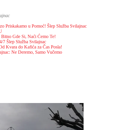
lajnac
rzo Priskakamo u Pomoć! Šlep Služba Svilajnac
U
je Bitno Gde Si, Naći Ćemo Te!
/7 Šlep Služba Svilajnac
 Od Kvara do Kafića za Čas Posla!
lajnac: Ne Deremo, Samo Vučemo