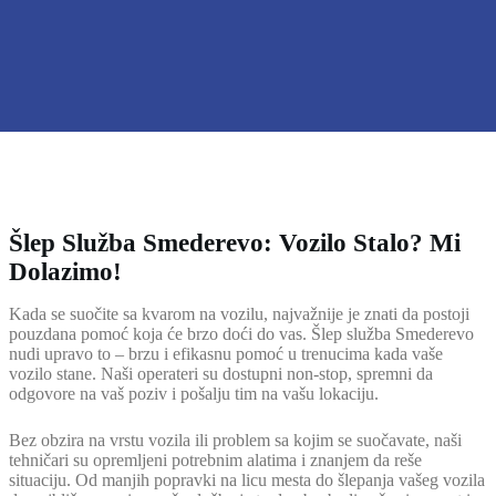
Šlep Služba Smederevo: Vozilo Stalo? Mi
Dolazimo!
Kada se suočite sa kvarom na vozilu, najvažnije je znati da postoji
pouzdana pomoć koja će brzo doći do vas. Šlep služba Smederevo
nudi upravo to – brzu i efikasnu pomoć u trenucima kada vaše
vozilo stane. Naši operateri su dostupni non-stop, spremni da
odgovore na vaš poziv i pošalju tim na vašu lokaciju.
Bez obzira na vrstu vozila ili problem sa kojim se suočavate, naši
tehničari su opremljeni potrebnim alatima i znanjem da reše
situaciju. Od manjih popravki na licu mesta do šlepanja vašeg vozila