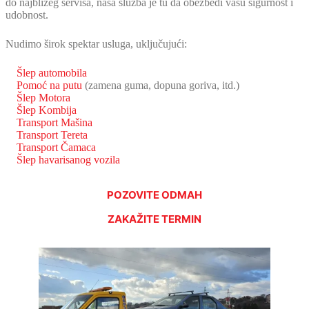
do najbližeg servisa, naša služba je tu da obezbedi vašu sigurnost i
udobnost.
Nudimo širok spektar usluga, uključujući:
Šlep automobila
Pomoć na putu
(zamena guma, dopuna goriva, itd.)
Šlep Motora
Šlep Kombija
Transport Mašina
Transport Tereta
Transport Čamaca
Šlep havarisanog vozila
POZOVITE ODMAH
ZAKAŽITE TERMIN