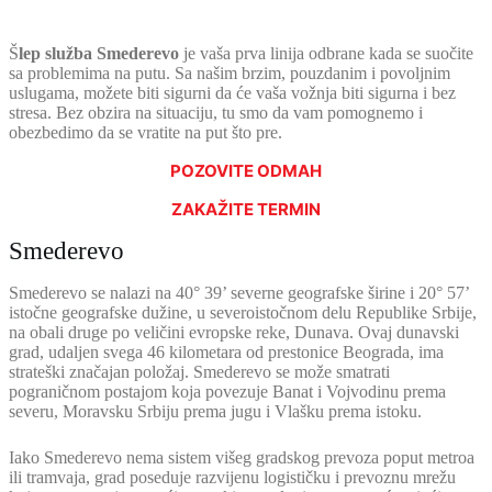
Š
lep služba Smederevo
je vaša prva linija odbrane kada se suočite
sa problemima na putu. Sa našim brzim, pouzdanim i povoljnim
uslugama, možete biti sigurni da će vaša vožnja biti sigurna i bez
stresa. Bez obzira na situaciju, tu smo da vam pomognemo i
obezbedimo da se vratite na put što pre.
POZOVITE ODMAH
ZAKAŽITE TERMIN
Smederevo
Smederevo se nalazi na 40° 39’ severne geografske širine i 20° 57’
istočne geografske dužine, u severoistočnom delu Republike Srbije,
na obali druge po veličini evropske reke, Dunava. Ovaj dunavski
grad, udaljen svega 46 kilometara od prestonice Beograda, ima
strateški značajan položaj. Smederevo se može smatrati
pograničnom postajom koja povezuje Banat i Vojvodinu prema
severu, Moravsku Srbiju prema jugu i Vlašku prema istoku.
Iako Smederevo nema sistem višeg gradskog prevoza poput metroa
ili tramvaja, grad poseduje razvijenu logističku i prevoznu mrežu