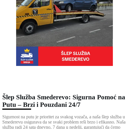
Šlep Služba Smederevo: Sigurna Pomoć na
Putu – Brzi i Pouzdani 24/7
Sigurnost na putu je prioritet za svakog vozača, a naša šlep služba u
Smederevu osigurava da se svaki problem reši brzo i efikasno. Naša
služba radi 24 sata dnevno, 7 dana u nedelji, garantujući da ćemo