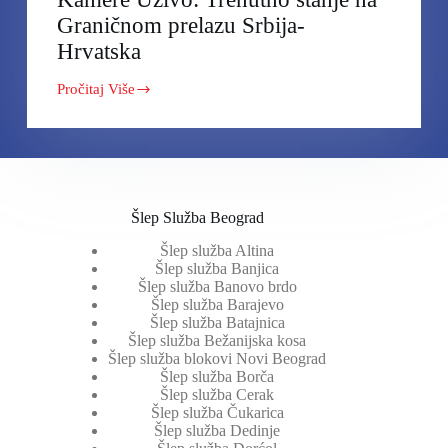
Graničnom prelazu Srbija-
Hrvatska
Pročitaj Više
Kamere
Uživo:
Trenutno
stanje
na
Graničnom
prelazu
Srbija-
Šlep Služba Beograd
Hrvatska
Šlep služba Altina
Šlep služba Banjica
Šlep služba Banovo brdo
Šlep služba Barajevo
Šlep služba Batajnica
Šlep služba Bežanijska kosa
Šlep služba blokovi Novi Beograd
Šlep služba Borča
Šlep služba Cerak
Šlep služba Čukarica
Šlep služba Dedinje