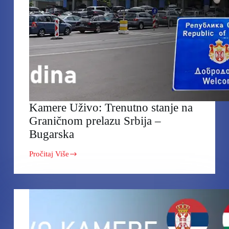
Kamere Uživo: Trenutno stanje na
Graničnom prelazu Srbija –
Bugarska
Pročitaj Više
Kamere
Uživo:
Trenutno
stanje
na
Graničnom
prelazu
Srbija
–