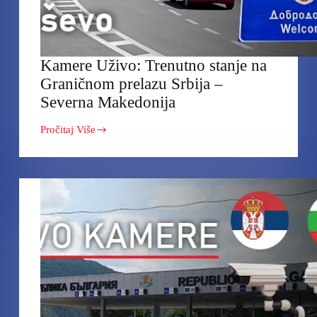
Kamere Uživo: Trenutno stanje na
Graničnom prelazu Srbija –
Severna Makedonija
Pročitaj Više
Kamere
Uživo:
Trenutno
stanje
na
Graničnom
prelazu
Srbija
–
Severna
Makedonija