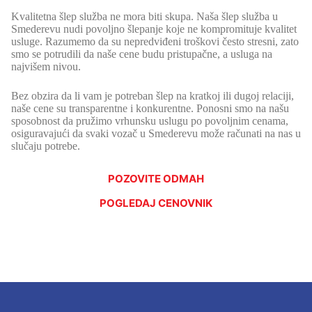
Kvalitetna šlep služba ne mora biti skupa. Naša šlep služba u
Smederevu nudi povoljno šlepanje koje ne kompromituje kvalitet
usluge. Razumemo da su nepredviđeni troškovi često stresni, zato
smo se potrudili da naše cene budu pristupačne, a usluga na
najvišem nivou.
Bez obzira da li vam je potreban šlep na kratkoj ili dugoj relaciji,
naše cene su transparentne i konkurentne. Ponosni smo na našu
sposobnost da pružimo vrhunsku uslugu po povoljnim cenama,
osiguravajući da svaki vozač u Smederevu može računati na nas u
slučaju potrebe.
POZOVITE ODMAH
POGLEDAJ CENOVNIK