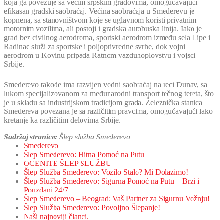
koja ga povezuje sa većim srpskim gradovima, omogućavajući
efikasan gradski saobraćaj. Većina saobraćaja u Smederevu je
kopnena, sa stanovništvom koje se uglavnom koristi privatnim
motornim vozilima, ali postoji i gradska autobuska linija. Iako je
grad bez civilnog aerodroma, sportski aerodrom između sela Lipe i
Radinac služi za sportske i poljoprivredne svrhe, dok vojni
aerodrom u Kovinu pripada Ratnom vazduhoplovstvu i vojsci
Srbije.
Smederevo takođe ima razvijen vodni saobraćaj na reci Dunav, sa
lukom specijalizovanom za međunarodni transport tečnog tereta, što
je u skladu sa industrijskom tradicijom grada. Železnička stanica
Smedereva povezana je sa različitim pravcima, omogućavajući lako
kretanje ka različitim delovima Srbije.
Sadržaj stranice:
Šlep služba Smederevo
Smederevo
Šlep Smederevo: Hitna Pomoć na Putu
OCENITE ŠLEP SLUŽBU
Šlep Služba Smederevo: Vozilo Stalo? Mi Dolazimo!
Šlep Služba Smederevo: Sigurna Pomoć na Putu – Brzi i
Pouzdani 24/7
Šlep Smederevo – Beograd: Vaš Partner za Sigurnu Vožnju!
Šlep Služba Smederevo: Povoljno Šlepanje!
Naši najnoviji članci.