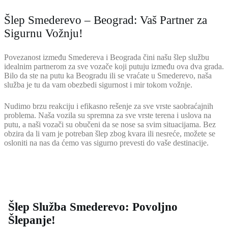
Šlep Smederevo – Beograd: Vaš Partner za
Sigurnu Vožnju!
Povezanost između Smedereva i Beograda čini našu šlep službu
idealnim partnerom za sve vozače koji putuju između ova dva grada.
Bilo da ste na putu ka Beogradu ili se vraćate u Smederevo, naša
služba je tu da vam obezbedi sigurnost i mir tokom vožnje.
Nudimo brzu reakciju i efikasno rešenje za sve vrste saobraćajnih
problema. Naša vozila su spremna za sve vrste terena i uslova na
putu, a naši vozači su obučeni da se nose sa svim situacijama. Bez
obzira da li vam je potreban šlep zbog kvara ili nesreće, možete se
osloniti na nas da ćemo vas sigurno prevesti do vaše destinacije.
Šlep Služba Smederevo: Povoljno
Šlepanje!