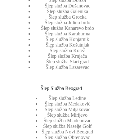
Šlep služba Dorćol
Šlep služba Dušanovac
Šlep služba Galenika
Šlep služba Grocka
Šlep služba Julino brdo
Šlep služba Kanarevo brdo
Šlep služba Karaburma
Šlep služba Konjarnik
Šlep služba Košutnjak
Šlep služba Kotež
Šlep služba Krnjača
Šlep služba Stari grad
Šlep služba Lazarevac
Šlep Služba Beograd
Šlep služba Ledine
Šlep služba Medaković
Šlep služba Miljakovac
Šlep služba Mirijevo
Šlep služba Mladenovac
Šlep služba Naselje Golf
Šlep služba Novi Beograd
Šlep služba Obrenovac