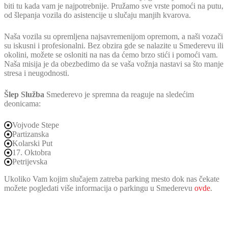
biti tu kada vam je najpotrebnije. Pružamo sve vrste pomoći na putu,
od šlepanja vozila do asistencije u slučaju manjih kvarova.
Naša vozila su opremljena najsavremenijom opremom, a naši vozači
su iskusni i profesionalni. Bez obzira gde se nalazite u Smederevu ili
okolini, možete se osloniti na nas da ćemo brzo stići i pomoći vam.
Naša misija je da obezbedimo da se vaša vožnja nastavi sa što manje
stresa i neugodnosti.
Šlep Služba
Smederevo je spremna da reaguje na sledećim
deonicama:
Vojvode Stepe
Partizanska
Kolarski Put
17. Oktobra
Petrijevska
Ukoliko Vam kojim slučajem zatreba parking mesto dok nas čekate
možete pogledati više informacija o parkingu u Smederevu
ovde
.