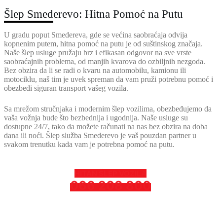
Šlep Smederevo: Hitna Pomoć na Putu
U gradu poput Smedereva, gde se većina saobraćaja odvija
kopnenim putem, hitna pomoć na putu je od suštinskog značaja.
Naše šlep usluge pružaju brz i efikasan odgovor na sve vrste
saobraćajnih problema, od manjih kvarova do ozbiljnih nezgoda.
Bez obzira da li se radi o kvaru na automobilu, kamionu ili
motociklu, naš tim je uvek spreman da vam pruži potrebnu pomoć i
obezbedi siguran transport vašeg vozila.
Sa mrežom stručnjaka i modernim šlep vozilima, obezbeđujemo da
vaša vožnja bude što bezbednija i ugodnija. Naše usluge su
dostupne 24/7, tako da možete računati na nas bez obzira na doba
dana ili noći. Šlep služba Smederevo je vaš pouzdan partner u
svakom trenutku kada vam je potrebna pomoć na putu.
HITAN ŠLEP VOZILA
066 208 800