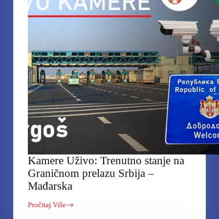
Bugarska
Kamere Uživo: Trenutno stanje na
Graničnom prelazu Srbija –
Mađarska
Pročitaj Više
Kamere
Uživo: