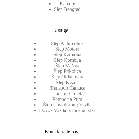
Kamere
Šlep Beograd
Usluge
Šlep Automobila
Šlep Motora
Šlep Kamiona
Šlep Kombija
Šlep Mašina
Šlep Prikolica
Šlep Oldtajmera
Šlep Kvada
Transport Čamaca
Transport Tereta
Pomoć na Putu
Šlep Havarisanog Vozila
Dovoz Vozila iz Inostranstva
Kontaktirajte nas