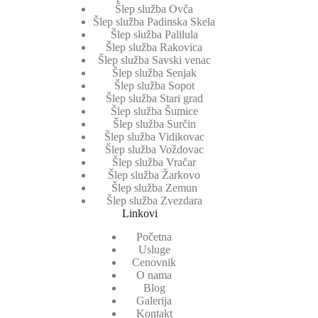
Šlep služba Ovča
Šlep služba Padinska Skela
Šlep služba Palilula
Šlep služba Rakovica
Šlep služba Savski venac
Šlep služba Senjak
Šlep služba Sopot
Šlep služba Stari grad
Šlep služba Šumice
Šlep služba Surčin
Šlep služba Vidikovac
Šlep služba Voždovac
Šlep služba Vračar
Šlep služba Žarkovo
Šlep služba Zemun
Šlep služba Zvezdara
Linkovi
Početna
Usluge
Cenovnik
O nama
Blog
Galerija
Kontakt